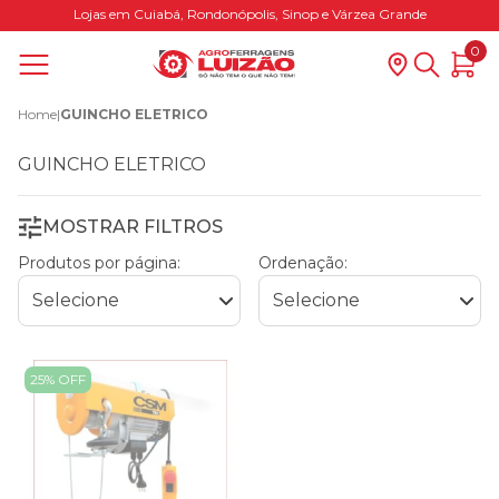
Lojas em Cuiabá, Rondonópolis, Sinop e Várzea Grande
0
Home
|
GUINCHO ELETRICO
GUINCHO ELETRICO
MOSTRAR FILTROS
Produtos por página:
Ordenação:
25% OFF