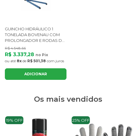
GUINCHO HIDRÁULICO 1
TONELADA BOVENAU COM
PROLONGADOR E RODAS DE
FERRO
R$ 4.548,66
R$ 3.337,28
no Pix
ou até
8x
de
R$ 501,38
com juros
ADICIONAR
Os mais vendidos
19% OFF
25% OFF