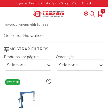
Lojas em Cuiabá, Rondonópolis, Sinop e Várzea Grande
0
Home
|
Guinchos Hidráulicos
Guinchos Hidráulicos
MOSTRAR FILTROS
Produtos por página:
Ordenação:
27% OFF