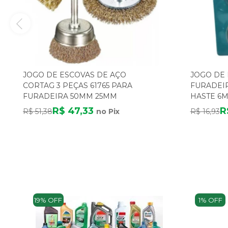
JOGO DE ESCOVAS DE AÇO
JOGO DE 
CORTAG 3 PEÇAS 61765 PARA
FURADEIR
FURADEIRA 50MM 25MM
HASTE 6
R$ 47,33
R
R$ 51,38
no Pix
R$ 16,93
19% OFF
1% OFF