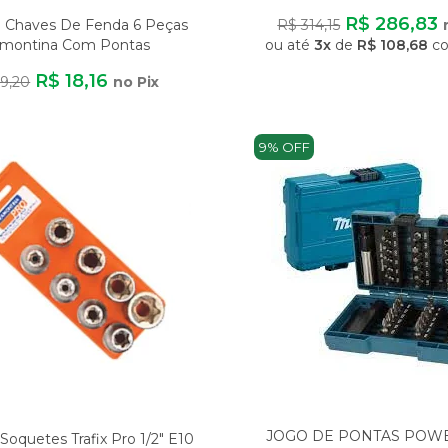
Niquelado E Cro
R$ 286,83
 Chaves De Fenda 6 Peças
R$ 314,15
amontina Com Pontas
ou até
3x
de
R$ 108,68
co
Intercambiáveis
R$ 18,16
19,20
no Pix
9% OFF
JOGO DE PONTAS POWE
Soquetes Trafix Pro 1/2" E10