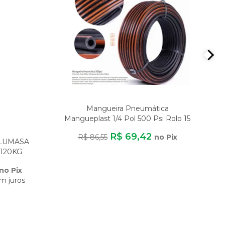
Mangueira Pneumática
Mangueplast 1/4 Pol 500 Psi Rolo 15
Metros Para A
R$ 69,42
R$ 86,55
no Pix
ALUMASA
120KG
DE
no Pix
m juros