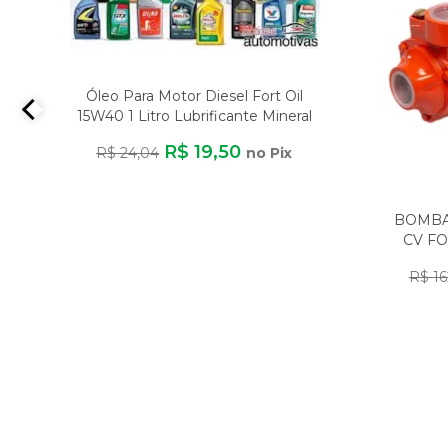
Óleo Para Motor Diesel Fort Oil
15W40 1 Litro Lubrificante Mineral
d
R$ 19,50
R$ 24,04
no Pix
BOMBA 
CV FO
R$ 16