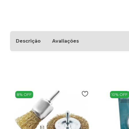
Descrição
Avaliações
8% OFF
10% OFF