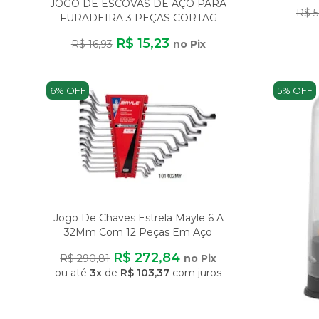
FU
JOGO DE ESCOVAS DE AÇO PARA
R$ 5
FURADEIRA 3 PEÇAS CORTAG
HASTE 6MM
R$ 15,23
R$ 16,93
no Pix
6% OFF
5% OFF
Jogo De Chaves Estrela Mayle 6 A
32Mm Com 12 Peças Em Aço
Carbono
R$ 272,84
R$ 290,81
no Pix
ou até
3x
de
R$ 103,37
com juros