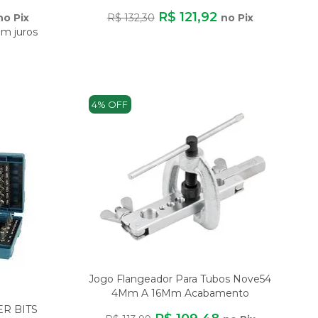
R$ 121,92
no Pix
R$ 132,30
no Pix
m juros
4% OFF
Jogo Flangeador Para Tubos Nove54
4Mm A 16Mm Acabamento
Cromado 180Mm
R BITS