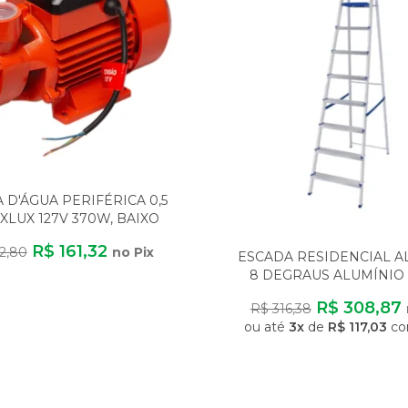
D'ÁGUA PERIFÉRICA 0,5
XLUX 127V 370W, BAIXO
CONSUMO
R$ 161,32
2,80
no Pix
ESCADA RESIDENCIAL 
8 DEGRAUS ALUMÍNIO 
LEVE SEGURA ANTI
R$ 308,87
R$ 316,38
ou até
3x
de
R$ 117,03
co