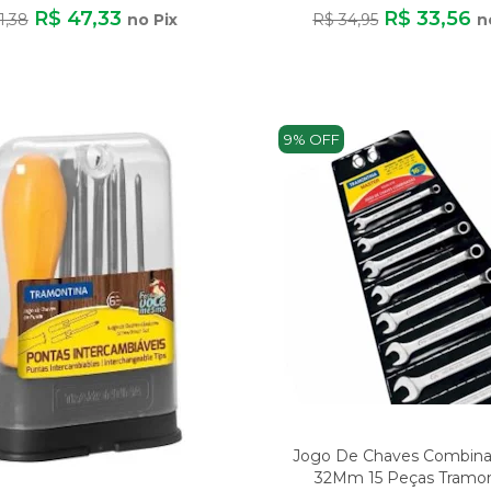
RADEIRA 50MM 25MM
R$ 47,33
R$ 33,56
1,38
no Pix
R$ 34,95
n
9% OFF
Jogo De Chaves Combina
32Mm 15 Peças Tramon