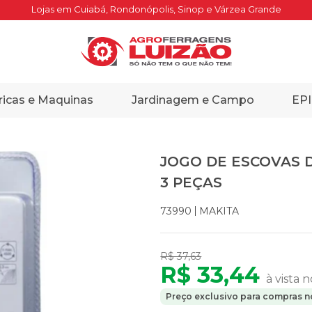
Lojas em Cuiabá, Rondonópolis, Sinop e Várzea Grande
ricas e Maquinas
Jardinagem e Campo
EPI
JOGO DE ESCOVAS 
3 PEÇAS
MAKITA
73990
R$ 37,63
R$ 33,44
à vista n
Preço exclusivo para compras no