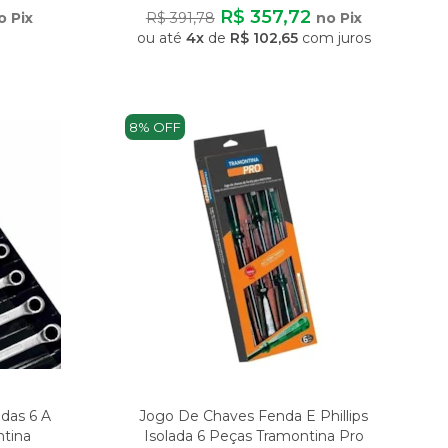
Peças Mode
R$ 357,72
o Pix
R$ 391,78
no Pix
ou até
4x
de
R$ 102,65
com juros
8% OFF
das 6 A
Jogo De Chaves Fenda E Phillips
tina
Isolada 6 Peças Tramontina Pro