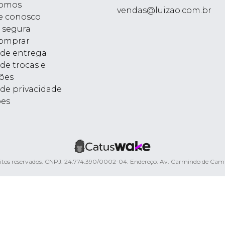
omos
vendas@luizao.com.br
e conosco
 segura
omprar
a de entrega
 de trocas e
ões
 de privacidade
ões
ireitos reservados. CNPJ: 24.774.390/0002-04. Endereço: Av. Carmindo de Ca