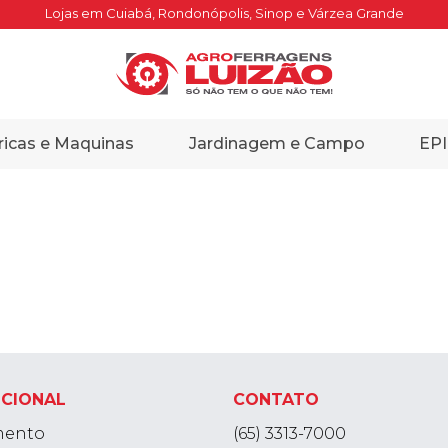
Lojas em Cuiabá, Rondonópolis, Sinop e Várzea Grande
ricas e Maquinas
Jardinagem e Campo
EPI
UCIONAL
CONTATO
mento
(65) 3313-7000