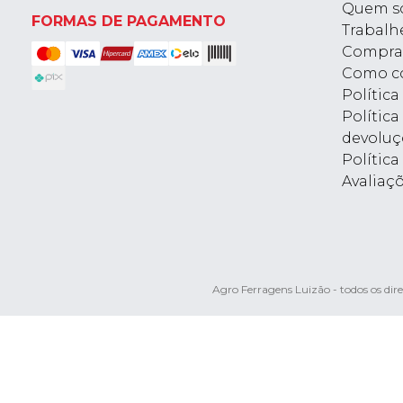
Quem s
FORMAS DE PAGAMENTO
Trabalh
Compra
Como c
Polític
Política
devoluç
Política
Avaliaç
Agro Ferragens Luizão - todos os d