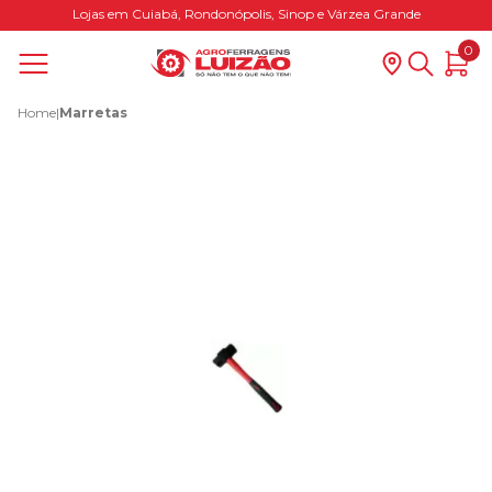
Lojas em Cuiabá, Rondonópolis, Sinop e Várzea Grande
0
Home
|
Marretas