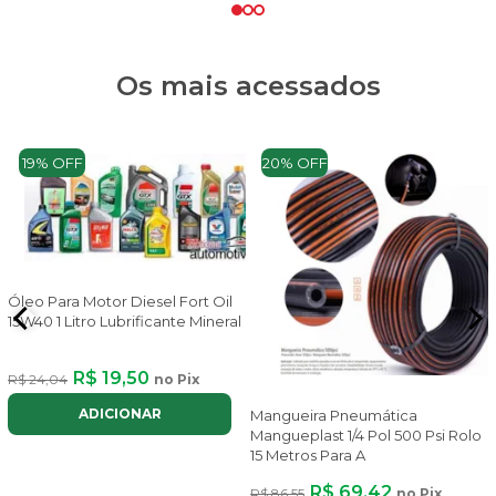
Os mais acessados
19% OFF
20% OFF
Óleo Para Motor Diesel Fort Oil
15W40 1 Litro Lubrificante Mineral
R$ 19,50
R$ 24,04
no Pix
ADICIONAR
Mangueira Pneumática
Mangueplast 1/4 Pol 500 Psi Rolo
15 Metros Para A
R$ 69,42
R$ 86,55
no Pix