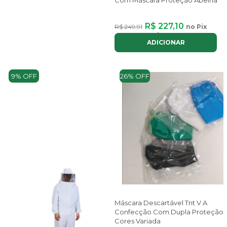
R$ 227,10
R$ 249,91
no Pix
ou até
2x
de
R$ 127,81
com juros
ADICIONAR
9% OFF
26% OFF
Máscara Descartável Tnt V A
Confecção Com Dupla Proteção
Cores Variada