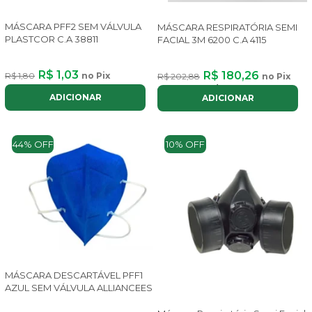
MÁSCARA PFF2 SEM VÁLVULA
MÁSCARA RESPIRATÓRIA SEMI
PLASTCOR C.A 38811
FACIAL 3M 6200 C.A 4115
R$ 1,03
R$ 180,26
R$ 1,80
no Pix
R$ 202,88
no Pix
ou até
2x
de
R$ 101,45
com juros
ADICIONAR
ADICIONAR
44% OFF
10% OFF
MÁSCARA DESCARTÁVEL PFF1
AZUL SEM VÁLVULA ALLIANCEES