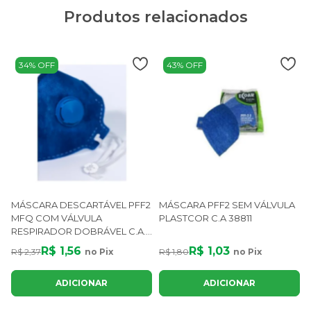
Produtos relacionados
34% OFF
43% OFF
MÁSCARA DESCARTÁVEL PFF2
MÁSCARA PFF2 SEM VÁLVULA
MFQ COM VÁLVULA
PLASTCOR C.A 38811
RESPIRADOR DOBRÁVEL C.A.
36.857
R$ 1,56
R$ 1,03
R$ 2,37
no Pix
R$ 1,80
no Pix
R
ADICIONAR
ADICIONAR