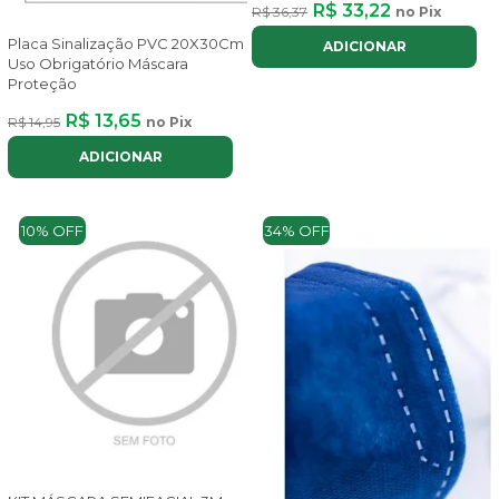
R$ 33,22
R$ 36,37
no Pix
Placa Sinalização PVC 20X30Cm
ADICIONAR
Uso Obrigatório Máscara
Proteção
R$ 13,65
R$ 14,95
no Pix
ADICIONAR
10% OFF
34% OFF