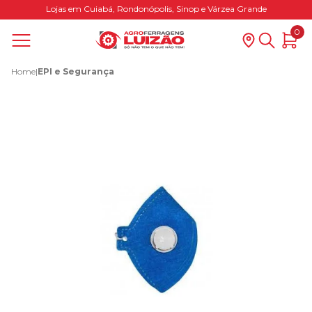
Lojas em Cuiabá, Rondonópolis, Sinop e Várzea Grande
0
Home
|
EPI e Segurança