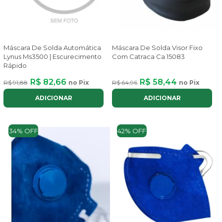
Máscara De Solda Automática
Máscara De Solda Visor Fixo
Lynus Ms3500 | Escurecimento
Com Catraca Ca 15083
Rápido
R$ 82,66
R$ 58,44
R$ 91,88
no Pix
R$ 64,96
no Pix
ADICIONAR
ADICIONAR
34% OFF
42% OFF