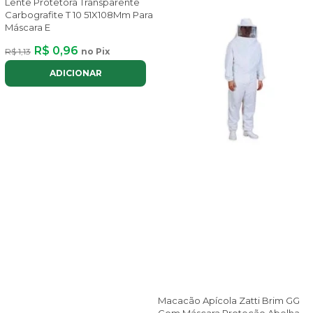
Lente Protetora Transparente
Carbografite T 10 51X108Mm Para
Máscara E
R$ 0,96
R$ 1,13
no Pix
ADICIONAR
Macacão Apícola Zatti Brim GG
Com Máscara Proteção Abelha