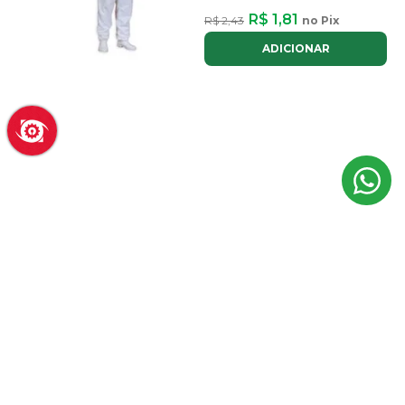
R$ 1,81
R$ 2,43
no Pix
ADICIONAR
Macacão Apícola Zatti Brim G
Com Máscara Proteção Abelha
R$ 212,69
R$ 234,06
no Pix
ou até
2x
de
R$ 119,70
com juros
ADICIONAR