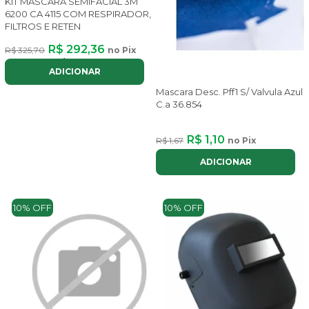
KIT MÁSCARA SEMIFACIAL 3M
6200 CA 4115 COM RESPIRADOR,
FILTROS E RETEN
R$ 292,36
R$ 325,70
no Pix
ou até
3x
de
R$ 110,77
com juros
ADICIONAR
Mascara Desc. Pff1 S/ Valvula Azul
C.a 36.854
R$ 1,10
R$ 1,67
no Pix
ADICIONAR
10% OFF
10% OFF