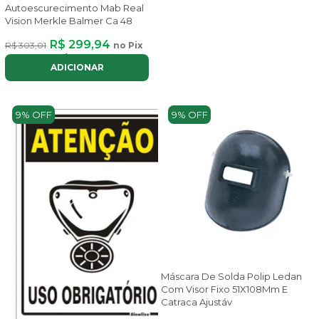
Autoescurecimento Mab Real
Vision Merkle Balmer Ca 48
R$ 299,94
R$ 303,01
no Pix
ou até
3x
de
R$ 113,64
com juros
ADICIONAR
9% OFF
9% OFF
Máscara De Solda Polip Ledan
Com Visor Fixo 51X108Mm E
Catraca Ajustáv