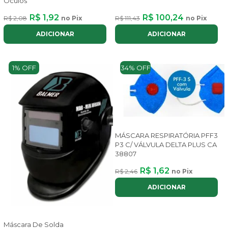
Óculos
R$ 1,92
R$ 100,24
R$ 2,08
no Pix
R$ 111,43
no Pix
ADICIONAR
ADICIONAR
1% OFF
34% OFF
MÁSCARA RESPIRATÓRIA PFF3
P3 C/ VÁLVULA DELTA PLUS CA
38807
R$ 1,62
R$ 2,46
no Pix
ADICIONAR
Máscara De Solda