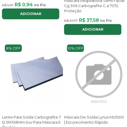
Máscara Respiratória Semi Facial
R$ 0,94
R$ 1,67
no Pix
Cg 306 Carbografite C.a 7072
Proteção
ADICIONAR
R$ 37,58
R$ 41,77
no Pix
ADICIONAR
8% OFF
10% OFF
Lente Para Solda Carbografite T
Máscara De Solda Lynus Ms3500
12 51X108Mm Iruv Para Máscara E
| Escurecimento Rápido