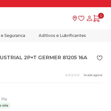
0
Lista de desejo
Minha con
 e Seguranca
Aditivos e Lubrificantes
STRIAL 2P+T GERMER 81205 16A
Avalie agora!
o Pix
 site