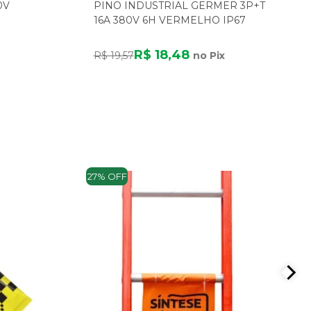
0V
PINO INDUSTRIAL GERMER 3P+T
16A 380V 6H VERMELHO IP67
R$ 18,48
R$ 19,57
no Pix
27% OFF