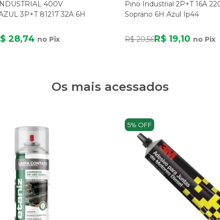
NDUSTRIAL 400V
Pino Industrial 2P+T 16A 22
ZUL 3P+T 81217 32A 6H
Soprano 6H Azul Ip44
$ 28,74
R$ 19,10
no Pix
R$ 20,56
no Pix
Os mais acessados
5% OFF