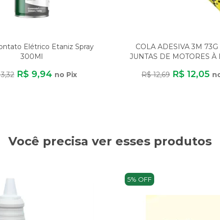
ntato Elétrico Etaniz Spray
COLA ADESIVA 3M 73G
300Ml
JUNTAS DE MOTORES À 
GASOLINA E ÁLCO
R$ 9,94
R$ 12,05
13,32
no Pix
R$ 12,69
no
Você precisa ver esses produtos
5% OFF