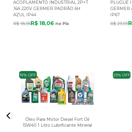
ACOPLAMENTO INDUSTRIAL 2P+T
PLUGUE I
16A 220V GERMER PADRÃO 6H
GERMER A
AZUL IP44
IP67
R$ 18,06
R
R$ 18,95
no Pix
R$ 29,93
19% OFF
25% OFF
Óleo Para Motor Diesel Fort Oil
15W40 1 Litro Lubrificante Mineral