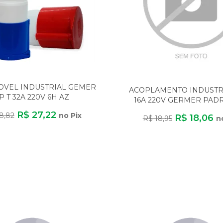
OVEL INDUSTRIAL GEMER
ACOPLAMENTO INDUSTRI
P T 32A 220V 6H AZ
16A 220V GERMER PAD
AZUL IP44
R$ 27,22
8,82
no Pix
R$ 18,06
R$ 18,95
n