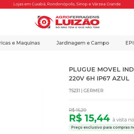
Lojas em Cuiabá, Rondonópolis, Sinop e Várzea Grande
ricas e Maquinas
Jardinagem e Campo
EPI
PLUGUE MOVEL INDU
220V 6H IP67 AZUL
GERMER
75231
R$ 16,20
R$ 15,44
à vista n
Preço exclusivo para compras no