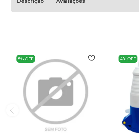
Descrição
Avaliações
5% OFF
4% OFF