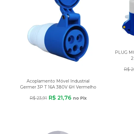
PLUG M
2
R$ 2
Acoplamento Móvel Industrial
Germer 3P T 16A 380V 6H Vermelho
R$ 21,76
R$ 23,91
no Pix