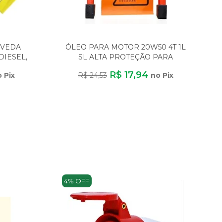
 VEDA
ÓLEO PARA MOTOR 20W50 4T 1L
DIESEL,
SL ALTA PROTEÇÃO PARA
OL
GASOLINA E ÁLCOOL
R$ 17,94
 Pix
R$ 24,53
no Pix
4% OFF