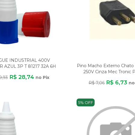
GUE INDUSTRIAL 400V
Pino Macho Externo Chato
 AZUL 3P T 81217 32A 6H
250V Cinza Mec Tronic 
IP67
R$ 28,74
9,93
no Pix
Retangu
R$ 6,73
R$ 7,06
no
5% OFF