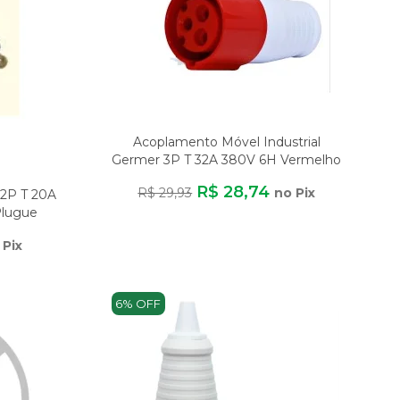
Acoplamento Móvel Industrial
Germer 3P T 32A 380V 6H Vermelho
R$ 28,74
R$ 29,93
no Pix
 2P T 20A
Plugue
 Pix
6% OFF