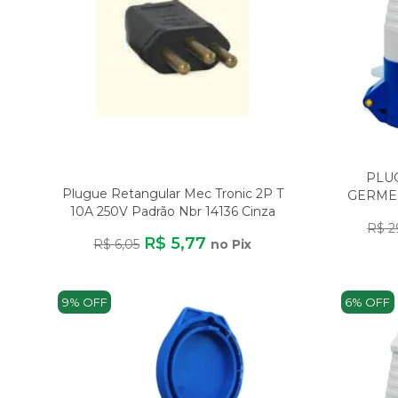
PLU
Plugue Retangular Mec Tronic 2P T
GERMER
10A 250V Padrão Nbr 14136 Cinza
R$ 2
R$ 5,77
R$ 6,05
no Pix
9% OFF
6% OFF