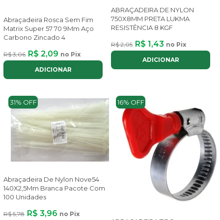
ABRAÇADEIRA DE NYLON
750X8MM PRETA LUKMA
Abraçadeira Rosca Sem Fim
RESISTÊNCIA 8 KGF
Matrix Super 57 70 9Mm Aço
Carbono Zincado 4
R$ 1,43
R$ 2,05
no Pix
R$ 2,09
R$ 3,06
no Pix
ADICIONAR
ADICIONAR
31% OFF
16% OFF
Abraçadeira De Nylon Nove54
140X2,5Mm Branca Pacote Com
100 Unidades
R$ 3,96
R$ 5,78
no Pix