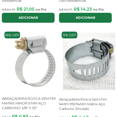
Residencial
Uso Residencial
R$ 21,05
R$ 14,23
R$ 30,73
no Pix
R$ 20,77
no Pix
ADICIONAR
ADICIONAR
16% OFF
9% OFF
ABRAÇADEIRA ROSCA SEM FIM
Abraçadeira Rosca Sem Fim
MATRIX MINOR 9 MM AÇO
14Mm 95X114Mm Matrix Aço
CARBONO 3/8" X 1/2"
Carbono Zincado
R$ 0,93
R$ 1,11
no Pix