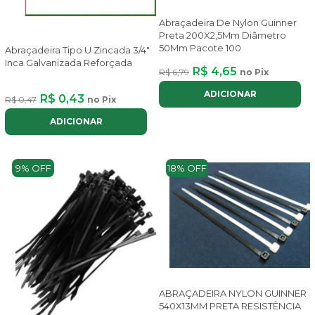
Abraçadeira De Nylon Guinner
Preta 200X2,5Mm Diâmetro
50Mm Pacote 100
Abraçadeira Tipo U Zincada 3/4"
Inca Galvanizada Reforçada
R$ 4,65
R$ 6,79
no Pix
ADICIONAR
R$ 0,43
R$ 0,47
no Pix
ADICIONAR
9% OFF
18% OFF
ABRAÇADEIRA NYLON GUINNER
540X13MM PRETA RESISTÊNCIA