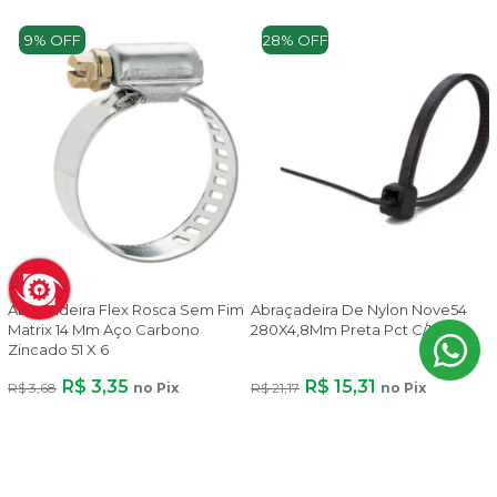
9% OFF
28% OFF
Abraçadeira Flex Rosca Sem Fim
Abraçadeira De Nylon Nove54
Matrix 14 Mm Aço Carbono
280X4,8Mm Preta Pct C/100
Zincado 51 X 6
R$ 3,35
R$ 15,31
R$ 3,68
no Pix
R$ 21,17
no Pix
ADICIONAR
ADICIONAR
9% OFF
9% OFF