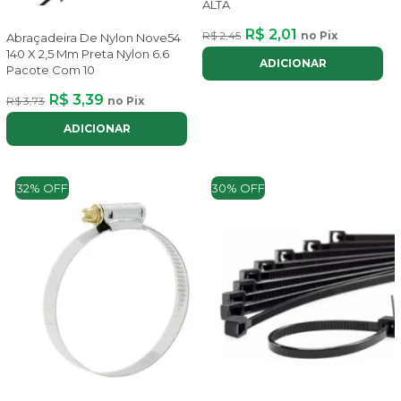
ALTA
R$ 2,01
R$ 2,45
no Pix
Abraçadeira De Nylon Nove54
140 X 2,5 Mm Preta Nylon 6.6
ADICIONAR
Pacote Com 10
R$ 3,39
R$ 3,73
no Pix
ADICIONAR
32% OFF
30% OFF