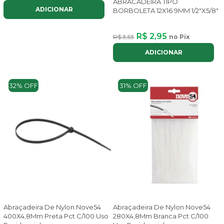
ABRACADEIRA TIPO
ADICIONAR
BORBOLETA 12X16 9MM 1/2"X5/8"
R$ 2,95
R$ 3,53
no Pix
ADICIONAR
32% OFF
31% OFF
Abraçadeira De Nylon Nove54
Abraçadeira De Nylon Nove54
400X4,8Mm Preta Pct C/100 Uso
280X4,8Mm Branca Pct C/100