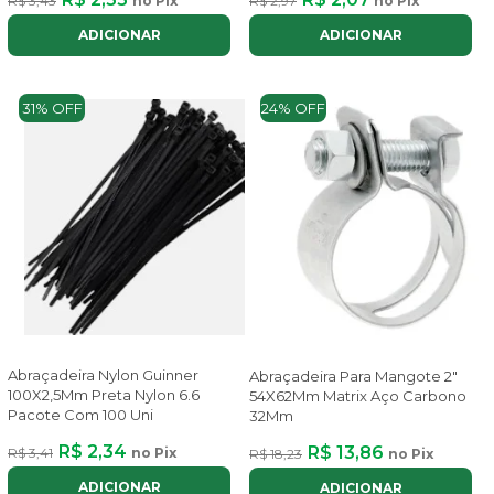
R$ 3,43
no Pix
R$ 2,97
no Pix
ADICIONAR
ADICIONAR
31% OFF
24% OFF
Abraçadeira Nylon Guinner
Abraçadeira Para Mangote 2"
100X2,5Mm Preta Nylon 6.6
54X62Mm Matrix Aço Carbono
Pacote Com 100 Uni
32Mm
R$ 2,34
R$ 13,86
R$ 3,41
no Pix
R$ 18,23
no Pix
ADICIONAR
ADICIONAR