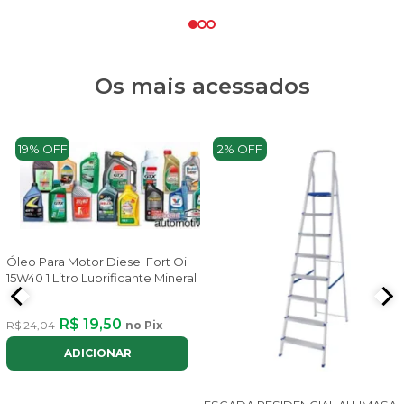
Os mais acessados
19% OFF
2% OFF
Óleo Para Motor Diesel Fort Oil
15W40 1 Litro Lubrificante Mineral
R$ 19,50
R$ 24,04
no Pix
ADICIONAR
x