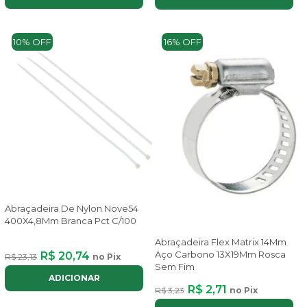
10% OFF
16% OFF
Abraçadeira De Nylon Nove54
400X4,8Mm Branca Pct C/100
Abraçadeira Flex Matrix 14Mm
Aço Carbono 13X19Mm Rosca
R$ 20,74
R$ 23,13
no Pix
Sem Fim
ADICIONAR
R$ 2,71
R$ 3,23
no Pix