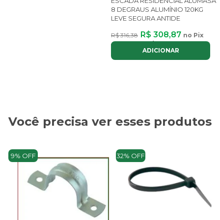
ESCADA RESIDENCIAL ALUMASA
8 DEGRAUS ALUMÍNIO 120KG
LEVE SEGURA ANTIDE
R$ 308,87
R$ 316,38
no Pix
ou até
3x
de
R$ 117,03
com juros
ADICIONAR
Você precisa ver esses produtos
9% OFF
32% OFF