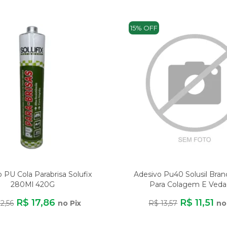
15% OFF
 PU Cola Parabrisa Solufix
Adesivo Pu40 Solusil Bra
280Ml 420G
Para Colagem E Veda
Multimateriais
R$ 17,86
R$ 11,51
2,56
no Pix
R$ 13,57
no