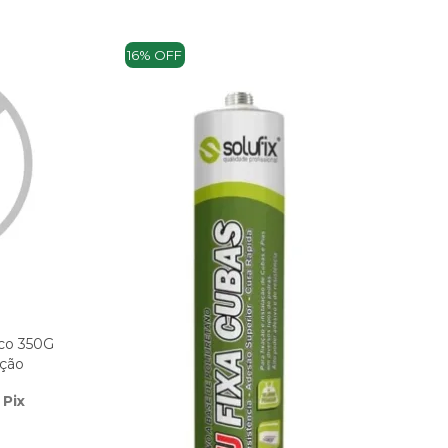
16% OFF
nco 350G
ção
 Pix