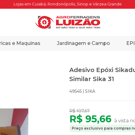
Lojas em Cuiabá, Rondonópolis, Sinop e Várzea Grande
ricas e Maquinas
Jardinagem e Campo
EPI
Adesivo Epóxi Sikad
Similar Sika 31
SIKA
49545
R$ 107,67
R$ 95,66
à vista n
Preço exclusivo para compras no