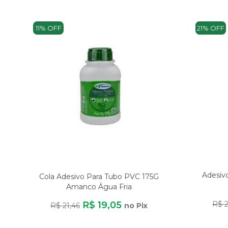
11% OFF
21% OFF
Adesivo
Cola Adesivo Para Tubo PVC 175G
Amanco Água Fria
R$ 19,05
R$ 2
R$ 21,46
no Pix