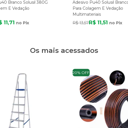
u40 Branco Solusil 380G
Adesivo Pu40 Solusil Branc
gem E Vedação
Para Colagem E Vedação
Multimateriais
$ 11,71
R$ 11,51
no Pix
R$ 13,57
no Pix
Os mais acessados
20% OFF