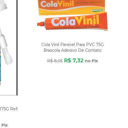
Cola Vinil Flexível Para PVC 75G
Brascola Adesivo De Contato
Secagem 2
R$ 7,32
R$ 8,05
no Pix
175G Ref:
 Pix