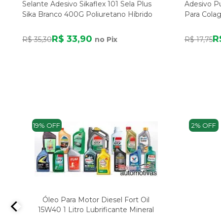
Selante Adesivo Sikaflex 101 Sela Plus
Adesivo P
Sika Branco 400G Poliuretano Híbrido
Para Cola
R$ 33,90
R
R$ 35,30
no Pix
R$ 17,75
19% OFF
2% OFF
Óleo Para Motor Diesel Fort Oil
15W40 1 Litro Lubrificante Mineral