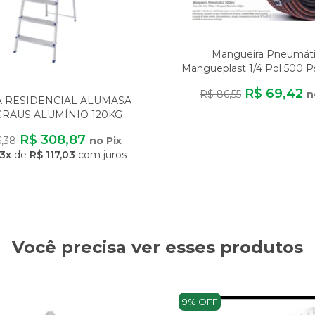
Mangueira Pneumát
Mangueplast 1/4 Pol 500 Ps
Metros Para A
R$ 69,42
R$ 86,55
n
 RESIDENCIAL ALUMASA
GRAUS ALUMÍNIO 120KG
EVE SEGURA ANTIDE
R$ 308,87
6,38
no Pix
3x
de
R$ 117,03
com juros
Você precisa ver esses produtos
9% OFF