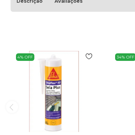
Descrição
Avaliações
4% OFF
34% OFF