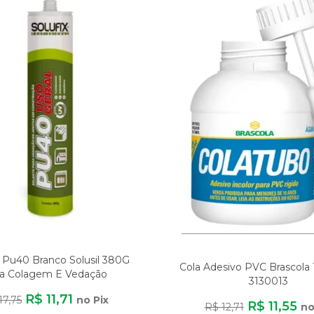
 Pu40 Branco Solusil 380G
Cola Adesivo PVC Brascola 
ra Colagem E Vedação
3130013
R$ 11,71
17,75
no Pix
R$ 11,55
R$ 12,71
no