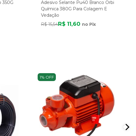
o 350G
Adesivo Selante Pu40 Branco Orbi
Química 380G Para Colagem E
Vedação
R$ 11,60
R$ 15,54
no Pix
1% OFF