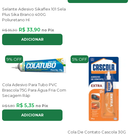
Selante Adesivo Sikaflex 101 Sela
Plus Sika Branco 400G
Poliuretano Hí
R$ 33,90
R$ 35,30
no Pix
ADICIONAR
9% OFF
5% OFF
Cola Adesivo Para Tubo PVC
Brascola 75G Para Água Fria Com
Secagem Ráp
R$ 5,35
R$ 5,89
no Pix
ADICIONAR
Cola De Contato Cascola 30G