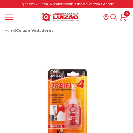
Lojas em Cuiabá, Rondonópolis, Sinop e Várzea Grande
0
Home
|
Colas e Vedadores