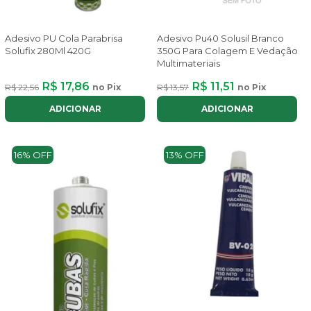
Adesivo PU Cola Parabrisa
Adesivo Pu40 Solusil Branco
Solufix 280Ml 420G
350G Para Colagem E Vedação
Multimateriais
R$ 17,86
R$ 11,51
R$ 22,56
no Pix
R$ 13,57
no Pix
ADICIONAR
ADICIONAR
16% OFF
13% OFF