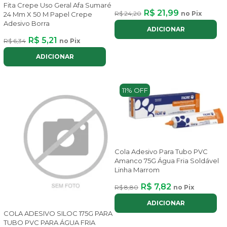
Fita Crepe Uso Geral Afa Sumaré
R$ 21,99
R$ 24,20
no Pix
24 Mm X 50 M Papel Crepe
Adesivo Borra
ADICIONAR
R$ 5,21
R$ 6,34
no Pix
ADICIONAR
11% OFF
Cola Adesivo Para Tubo PVC
Amanco 75G Água Fria Soldável
Linha Marrom
R$ 7,82
R$ 8,80
no Pix
ADICIONAR
COLA ADESIVO SILOC 175G PARA
TUBO PVC PARA ÁGUA FRIA