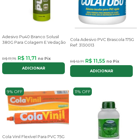
Adesivo Pu40 Branco Solusil
Cola Adesivo PVC Brascola 175G
380G Para Colagem E Vedação
Ref: 3130013
R$ 11,71
R$ 17,75
no Pix
R$ 11,55
R$ 12,71
no Pix
ADICIONAR
ADICIONAR
9% OFF
11% OFF
Cola Vinil Flexível Para PVC 75G