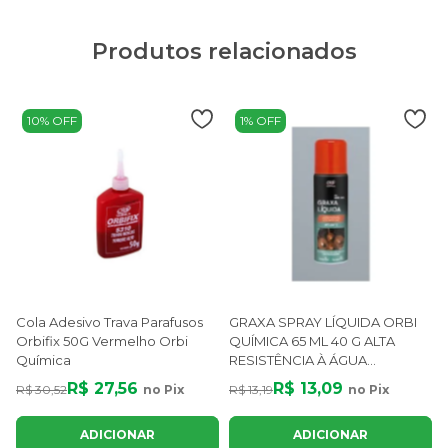
Produtos relacionados
10% OFF
1% OFF
Cola Adesivo Trava Parafusos
GRAXA SPRAY LÍQUIDA ORBI
Orbifix 50G Vermelho Orbi
QUÍMICA 65 ML 40 G ALTA
Química
RESISTÊNCIA À ÁGUA
ANTICORROSIVA
R$ 27,56
R$ 13,09
R$ 30,52
no Pix
R$ 13,19
no Pix
R
ADICIONAR
ADICIONAR