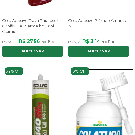
Cola Adesivo Trava Parafusos
Cola Adesivo Plástico Amanco
Orbifix 50G Vermelho Orbi
17G
Química
R$ 27,56
R$ 3,14
R$ 30,52
no Pix
R$ 3,54
no Pix
ADICIONAR
ADICIONAR
34% OFF
9% OFF