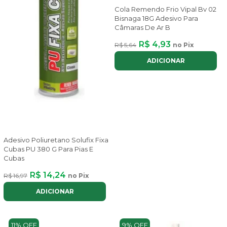
Cola Remendo Frio Vipal Bv 02
Bisnaga 18G Adesivo Para
Câmaras De Ar B
R$ 4,93
R$ 5,64
no Pix
ADICIONAR
Adesivo Poliuretano Solufix Fixa
Cubas PU 380 G Para Pias E
Cubas
R$ 14,24
R$ 16,97
no Pix
ADICIONAR
11% OFF
9% OFF