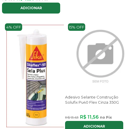
ADICIONAR
4% OFF
15% OFF
Adesivo Selante Construção
Solufix Pu40 Flex Cinza 350G
R$ 11,56
R$ 13,63
no Pix
ADICIONAR