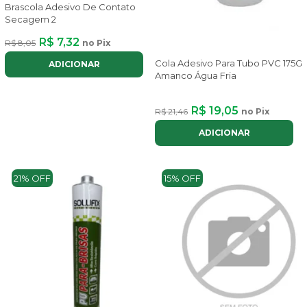
Brascola Adesivo De Contato
Secagem 2
R$ 7,32
R$ 8,05
no Pix
Cola Adesivo Para Tubo PVC 175G
ADICIONAR
Amanco Água Fria
R$ 19,05
R$ 21,46
no Pix
ADICIONAR
21% OFF
15% OFF