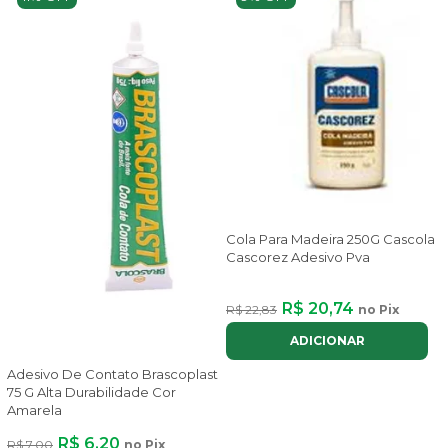
Cola Para Madeira 250G Cascola
Cascorez Adesivo Pva
R$ 20,74
R$ 22,83
no Pix
ADICIONAR
Adesivo De Contato Brascoplast
75 G Alta Durabilidade Cor
Amarela
R$ 6,20
R$ 7,00
no Pix