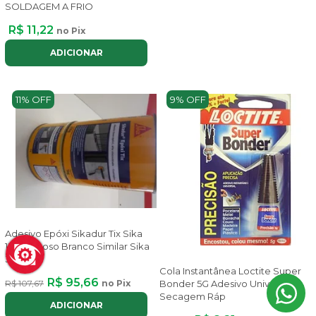
SOLDAGEM A FRIO
R$ 11,22
no Pix
ADICIONAR
11% OFF
9% OFF
Adesivo Epóxi Sikadur Tix Sika
1Kg Pastoso Branco Similar Sika
31
Cola Instantânea Loctite Super
R$ 95,66
R$ 107,67
no Pix
Bonder 5G Adesivo Universal
Secagem Ráp
ADICIONAR