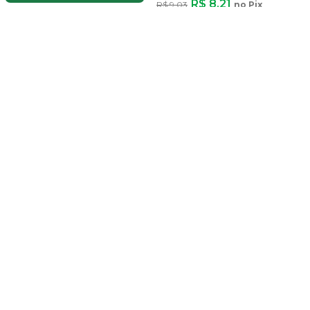
R$ 8,21
R$ 9,03
no Pix
ADICIONAR
25% OFF
5% OFF
Cola Adesivo PVC Brascola
Gymcol St 17G Para Tubos E
Conexões Água Fri
R$ 1,65
R$ 1,74
no Pix
ADICIONAR