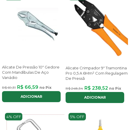
Alicate De Pressão 10" Gedore
Alicate Crimpador 9" Tramontina
Com Mandíbulas De Aço
Pro 0,5 A 6Mm² Com Regulagem
Vanádio
De Pressã
R$ 66,59
R$ 238,52
R$ 69,31
no Pix
R$ 248,34
no Pix
ou até
2x
de
R$ 134,23
com juros
ADICIONAR
ADICIONAR
4% OFF
5% OFF