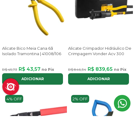
Alicate Bico Meia Cana 6â
Alicate Crimpador Hidráulico De
Isolado Tramontina | 41008/106
Crimpagem Vonder Acv 300
R$ 43,57
R$ 839,65
R$ 45,73
no Pix
R$ 846,34
no Pix
ou até
8x
de
R$ 126,14
com juros
ADICIONAR
ADICIONAR
4% OFF
2% OFF