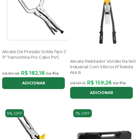
Alicate De Pressão Solda Tipo C
11" Tramontina Pro Cabo PVC
Alicate Rebitador Vonder Ra 540
Industrial Com 5 Bicos P/ Rebite
Até 6
R$ 182,18
R$ 189,68
no Pix
ou até
2x
de
R$ 102,53
com juros
R$ 159,26
R$ 167,13
no Pix
ADICIONAR
ADICIONAR
5% OFF
1% OFF