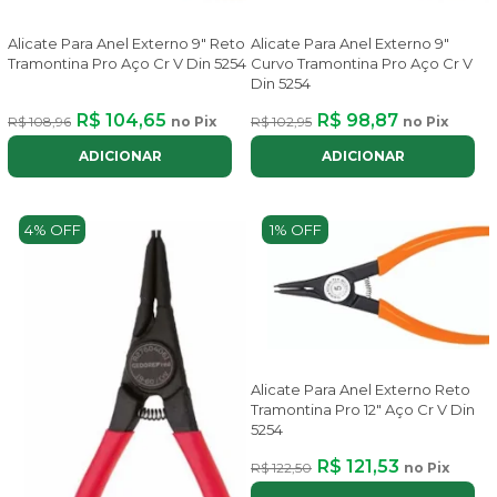
Alicate Para Anel Externo 9" Reto
Alicate Para Anel Externo 9"
Tramontina Pro Aço Cr V Din 5254
Curvo Tramontina Pro Aço Cr V
Din 5254
R$ 104,65
R$ 98,87
R$ 108,96
no Pix
R$ 102,95
no Pix
ADICIONAR
ADICIONAR
4% OFF
1% OFF
Alicate Para Anel Externo Reto
Tramontina Pro 12" Aço Cr V Din
5254
R$ 121,53
R$ 122,50
no Pix