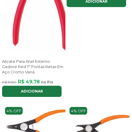
ADICIONAR
Alicate Para Anel Externo
Gedore Red 7" Pontas Retas Em
Aço Cromo Vaná
R$ 49,78
R$ 51,80
no Pix
ADICIONAR
4% OFF
4% OFF