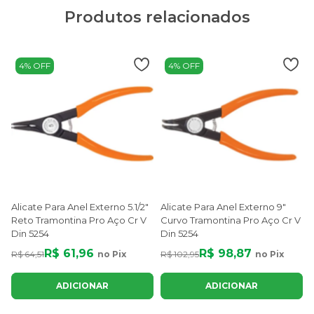
Produtos relacionados
4% OFF
4% OFF
Alicate Para Anel Externo 5.1/2"
Alicate Para Anel Externo 9"
Reto Tramontina Pro Aço Cr V
Curvo Tramontina Pro Aço Cr V
Din 5254
Din 5254
R$ 61,96
R$ 98,87
R$ 64,51
no Pix
R$ 102,95
no Pix
R
ADICIONAR
ADICIONAR