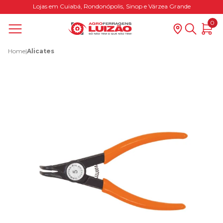
Lojas em Cuiabá, Rondonópolis, Sinop e Várzea Grande
0
Home
|
Alicates