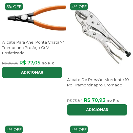
5% OFF
4% OFF
Alicate Para Anel Ponta Chata 7"
Tramontina Pro Aço Cr V
Fosfatizado
R$ 77,05
R$ 80,86
no Pix
ADICIONAR
Alicate De Pressão Mordente 10
Pol Tramontinapro Cromado
R$ 70,93
R$ 73,84
no Pix
ADICIONAR
4% OFF
4% OFF