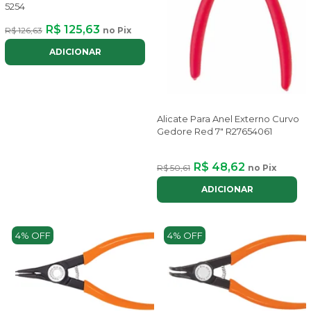
5254
R$ 125,63
R$ 126,63
no Pix
ADICIONAR
Alicate Para Anel Externo Curvo
Gedore Red 7" R27654061
R$ 48,62
R$ 50,61
no Pix
ADICIONAR
4% OFF
4% OFF