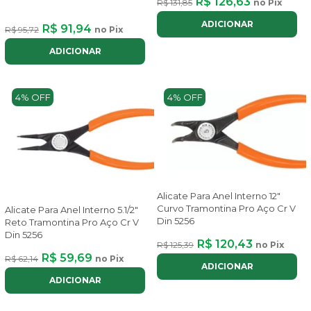
R$ 126,63
R$ 131,85
no Pix
ADICIONAR
R$ 91,94
R$ 95,72
no Pix
ADICIONAR
4% OFF
4% OFF
Alicate Para Anel Interno 12"
Curvo Tramontina Pro Aço Cr V
Alicate Para Anel Interno 5.1/2"
Din 5256
Reto Tramontina Pro Aço Cr V
Din 5256
R$ 120,43
R$ 125,39
no Pix
R$ 59,69
R$ 62,14
no Pix
ADICIONAR
ADICIONAR