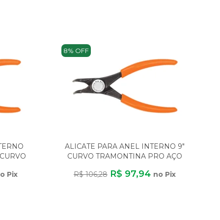
8% OFF
NTERNO
ALICATE PARA ANEL INTERNO 9"
" CURVO
CURVO TRAMONTINA PRO AÇO
N
CR V DIN 5256
R$ 97,94
o Pix
R$ 106,28
no Pix