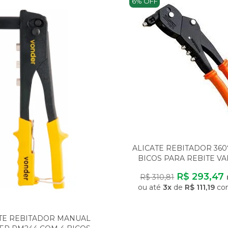
6% OFF
ALICATE REBITADOR 360
BICOS PARA REBITE V
R$ 293,47
R$ 310,81
ou até
3x
de
R$ 111,19
com
TE REBITADOR MANUAL