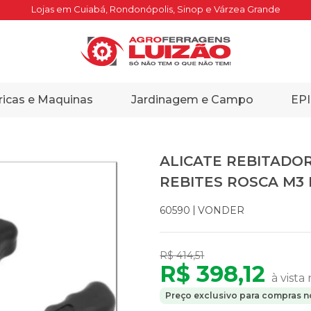
Lojas em Cuiabá, Rondonópolis, Sinop e Várzea Grande
ricas e Maquinas
Jardinagem e Campo
EPI
ALICATE REBITADO
REBITES ROSCA M3 
VONDER
60590
R$ 414,51
R$ 398,12
à vista
Preço exclusivo para compras no