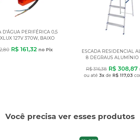
D'ÁGUA PERIFÉRICA 0,5
XLUX 127V 370W, BAIXO
CONSUMO
R$ 161,32
2,80
no Pix
ESCADA RESIDENCIAL 
8 DEGRAUS ALUMÍNIO 
LEVE SEGURA ANTI
R$ 308,87
R$ 316,38
ou até
3x
de
R$ 117,03
co
Você precisa ver esses produtos