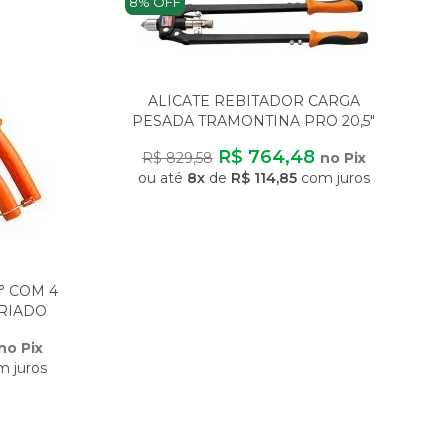
8% OFF
ALICATE REBITADOR CARGA
PESADA TRAMONTINA PRO 20,5"
PARA REBITES ATÉ 6
R$ 764,48
R$ 829,58
no Pix
ou até
8x
de
R$ 114,85
com juros
° COM 4
ARIADO
no Pix
 juros