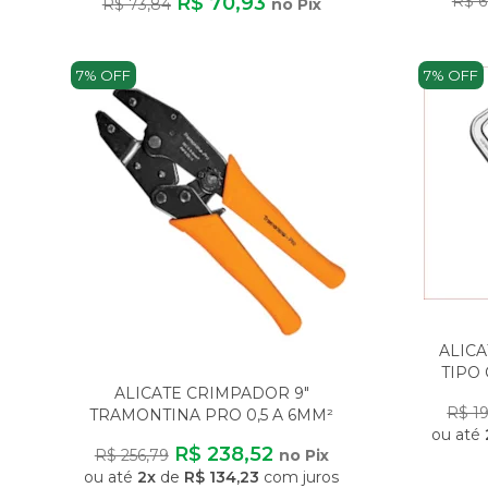
R$ 70,93
R$ 6
R$ 73,84
no Pix
7% OFF
7% OFF
ALIC
TIPO
ALICATE CRIMPADOR 9"
R$ 19
TRAMONTINA PRO 0,5 A 6MM²
ou até
COM REGULAGEM DE PRESSÃ
R$ 238,52
R$ 256,79
no Pix
ou até
2x
de
R$ 134,23
com juros