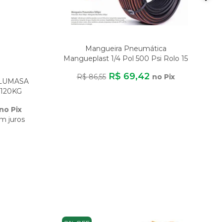
Mangueira Pneumática
Mangueplast 1/4 Pol 500 Psi Rolo 15
Metros Para A
R$ 69,42
R$ 86,55
no Pix
ALUMASA
120KG
DE
no Pix
m juros