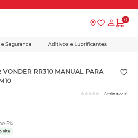
0
Lista de desejo
Minha con
 e Seguranca
Aditivos e Lubrificantes
R VONDER RR310 MANUAL PARA
M10
Avalie agora!
 no Pix
 site