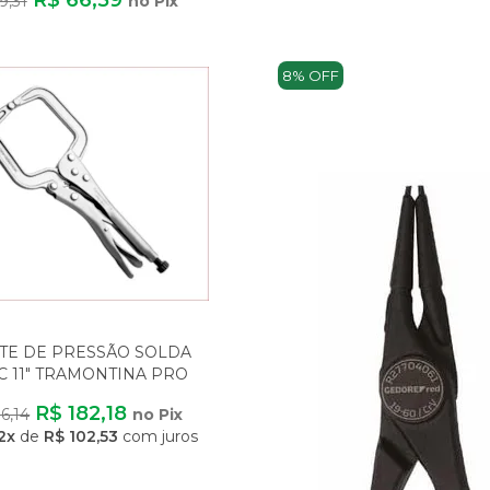
9,31
no Pix
8% OFF
ATE DE PRESSÃO SOLDA
 C 11" TRAMONTINA PRO
CABO PVC
R$ 182,18
6,14
no Pix
2x
de
R$ 102,53
com juros