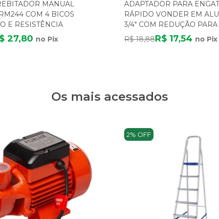
 REBITADOR MANUAL
ADAPTADOR PARA ENGA
RM244 COM 4 BICOS
RÁPIDO VONDER EM ALU
 E RESISTÊNCIA
3/4" COM REDUÇÃO PARA 1
$ 27,80
R$ 17,54
no Pix
R$ 18,88
no Pix
Os mais acessados
2% OFF