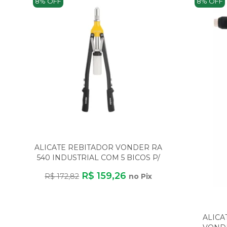
8% OFF
8% OFF
ALICATE REBITADOR VONDER RA
540 INDUSTRIAL COM 5 BICOS P/
REBITE ATÉ 6
R$ 159,26
R$ 172,82
no Pix
ALICA