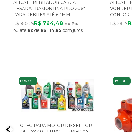
ALICATE REBITADOR CARGA
ALICATE
PESADA TRAMONTINA PRO 20,5"
VONDER 
PARA REBITES ATÉ 6,4MM
CONFORTO
R$ 764,48
R
R$ 802,25
no Pix
R$ 29,17
ou até
8x
de
R$ 114,85
com juros
19% OFF
1% OFF
ÓLEO PARA MOTOR DIESEL FORT
OIL 15W40 1 LITRO LUBRIFICANTE