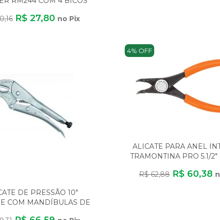
R RM244 COM 4 BICOS
FORTO E RESISTÊNC
R$ 27,80
0,16
no Pix
4% OFF
ALICATE PARA ANEL I
TRAMONTINA PRO 5.1/2
EM AÇO CR V DI
R$ 60,38
R$ 62,88
n
CATE DE PRESSÃO 10"
E COM MANDÍBULAS DE
AÇO VANÁDIO
R$ 66,59