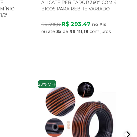
TE
ALICATE REBITADOR 360° COM 4
MÍNIO
BICOS PARA REBITE VARIADO
/2"
R$ 293,47
R$ 305,55
no Pix
ou até
3x
de
R$ 111,19
com juros
20% OFF