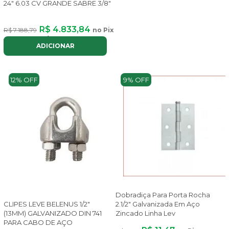
24" 6.03 CV GRANDE SABRE 3/8"
R$ 4.833,84
R$ 7.188,79
no Pix
ou até
8x
de
R$ 726,21
com juros
ADICIONAR
12% OFF
9% OFF
Dobradiça Para Porta Rocha
2.1/2" Galvanizada Em Aço
CLIPES LEVE BELENUS 1/2"
Zincado Linha Lev
(13MM) GALVANIZADO DIN 741
PARA CABO DE AÇO