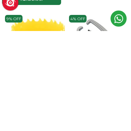
9% OFF
4% OFF
SACADOR DE POLIA
TRAMONTINA 2 GARRAS 8" PRO
SERRA COPO STARRETT 1.1/2"
AÇO CROMADO
38MM EXTRA COBALTO CORTE
METAIS
R$ 430,45
R$ 448,19
no Pix
R$ 61,83
ou até
4x
de
R$ 123,52
com juros
R$ 68,25
no Pix
ADICIONAR
ADICIONAR