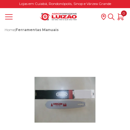
Lojas em Cuiabá, Rondonópolis, Sinop e Várzea Grande
0
Home
|
Ferramentas Manuais