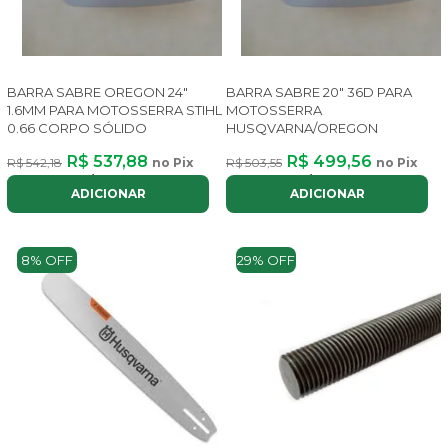
BARRA SABRE OREGON 24"
BARRA SABRE 20" 36D PARA
1.6MM PARA MOTOSSERRA STIHL
MOTOSSERRA
0.66 CORPO SÓLIDO
HUSQVARNA/OREGON
R$ 537,88
R$ 499,56
R$ 542,18
no Pix
R$ 503,55
no Pix
ou até
6x
de
R$ 104,91
com juros
ou até
5x
de
R$ 115,80
com juros
ADICIONAR
ADICIONAR
8% OFF
29% OFF