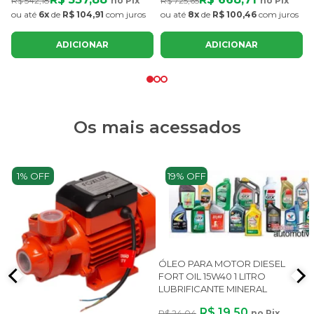
R$ 542,18
no Pix
R$ 725,65
no Pix
ou até
6x
de
R$ 104,91
com juros
ou até
8x
de
R$ 100,46
com juros
ADICIONAR
ADICIONAR
Os mais acessados
1% OFF
19% OFF
ÓLEO PARA MOTOR DIESEL
FORT OIL 15W40 1 LITRO
LUBRIFICANTE MINERAL
R$ 19,50
R$ 24,04
no Pix