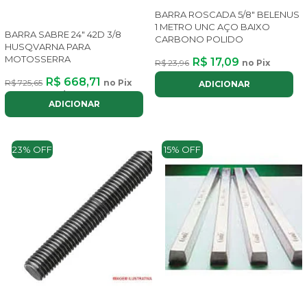
BARRA ROSCADA 5/8" BELENUS
1 METRO UNC AÇO BAIXO
BARRA SABRE 24" 42D 3/8
CARBONO POLIDO
HUSQVARNA PARA
MOTOSSERRA
R$ 17,09
R$ 23,96
no Pix
R$ 668,71
R$ 725,65
no Pix
ADICIONAR
ou até
8x
de
R$ 100,46
com juros
ADICIONAR
23% OFF
15% OFF