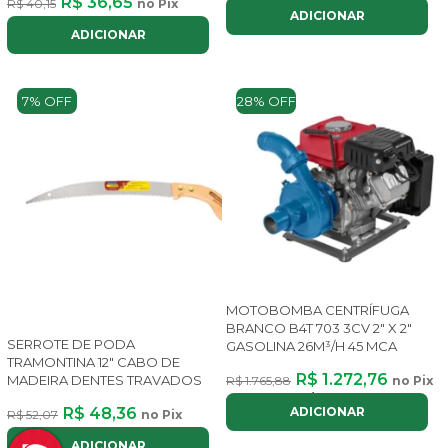
R$ 36,65
R$ 40,15
no Pix
ADICIONAR
ADICIONAR
7% OFF
28% OFF
MOTOBOMBA CENTRÍFUGA
BRANCO B4T 703 3CV 2" X 2"
SERROTE DE PODA
GASOLINA 26M³/H 45 MCA
TRAMONTINA 12" CABO DE
R$ 1.272,76
MADEIRA DENTES TRAVADOS
R$ 1.765,88
no Pix
ou até
8x
de
R$ 191,21
com juros
R$ 48,36
ADICIONAR
R$ 52,07
no Pix
ADICIONAR