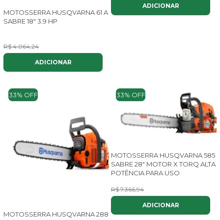
ADICIONAR
MOTOSSERRA HUSQVARNA 61 A
SABRE 18" 3.9 HP
R$ 4.064,24
R$ 3.576,92
no Pix
ADICIONAR
ou até
8x
de
R$ 537,38
com juros
33% OFF
33% OFF
MOTOSSERRA HUSQVARNA 585
SABRE 28" MOTOR X TORQ ALTA
POTÊNCIA PARA USO
R$ 7.366,94
R$ 4.950,00
no Pix
ADICIONAR
ou até
8x
de
R$ 743,66
com juros
MOTOSSERRA HUSQVARNA 288