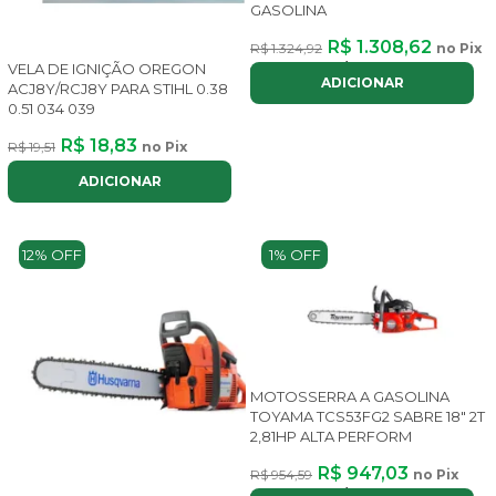
GASOLINA
R$ 1.308,62
R$ 1.324,92
no Pix
ou até
8x
de
R$ 196,60
com juros
VELA DE IGNIÇÃO OREGON
ADICIONAR
ACJ8Y/RCJ8Y PARA STIHL 0.38
0.51 034 039
R$ 18,83
R$ 19,51
no Pix
ADICIONAR
12% OFF
1% OFF
MOTOSSERRA A GASOLINA
TOYAMA TCS53FG2 SABRE 18" 2T
2,81HP ALTA PERFORM
R$ 947,03
R$ 954,59
no Pix
ou até
8x
de
R$ 142,28
com juros