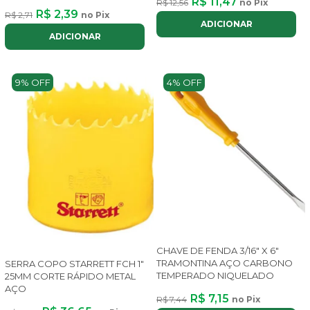
R$ 11,47
R$ 12,56
no Pix
R$ 2,39
R$ 2,71
no Pix
ADICIONAR
ADICIONAR
9% OFF
4% OFF
CHAVE DE FENDA 3/16" X 6"
TRAMONTINA AÇO CARBONO
SERRA COPO STARRETT FCH 1"
TEMPERADO NIQUELADO
25MM CORTE RÁPIDO METAL
AÇO
R$ 7,15
R$ 7,44
no Pix