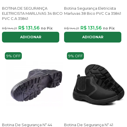
BOTINA DE SEGURANÇA
Botina Segurança Eletricista
ELETRICISTA MARLUVAS 34 BICO
Marluvas 38 Bico PVC Ca 35841
PVC C.A 35841
R$ 131,56
R$ 131,56
R$ 144,21
no Pix
R$ 144,21
no Pix
ADICIONAR
ADICIONAR
9% OFF
9% OFF
Botina De Segurança Nº 44
Botina De Segurança Nº 41