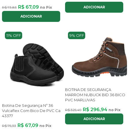
R$ 67,09
ADICIONAR
R$ 73,83
no Pix
ADICIONAR
11% OFF
9% OFF
BOTINA DE SEGURANÇA
MARROM NUBUCK BID 36 BICO
PVC MARLUVAS
Botina De Segurança Nº 36
R$ 296,94
R$ 325,49
no Pix
Vulcaflex Com Bico De PVC Ca
ou até
3x
de
R$ 112,51
com juros
43377
ADICIONAR
R$ 67,09
R$ 75,33
no Pix