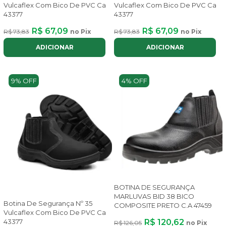
Vulcaflex Com Bico De PVC Ca
Vulcaflex Com Bico De PVC Ca
43377
43377
R$ 67,09
R$ 67,09
R$ 73,83
no Pix
R$ 73,83
no Pix
ADICIONAR
ADICIONAR
9% OFF
4% OFF
BOTINA DE SEGURANÇA
MARLUVAS BID 38 BICO
Botina De Segurança Nº 35
COMPOSITE PRETO C.A 47459
Vulcaflex Com Bico De PVC Ca
R$ 120,62
43377
R$ 126,05
no Pix