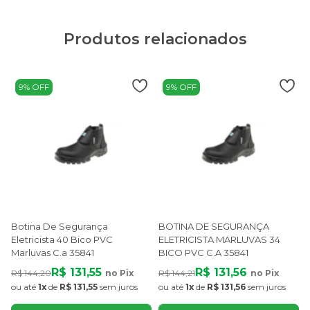
Produtos relacionados
9% OFF
9% OFF
Botina De Segurança
BOTINA DE SEGURANÇA
Eletricista 40 Bico PVC
ELETRICISTA MARLUVAS 34
Marluvas C.a 35841
BICO PVC C.A 35841
R$ 131,55
R$ 131,56
R$ 144,20
no Pix
R$ 144,21
no Pix
ou até
1x
de
R$ 131,55
sem juros
ou até
1x
de
R$ 131,56
sem juros