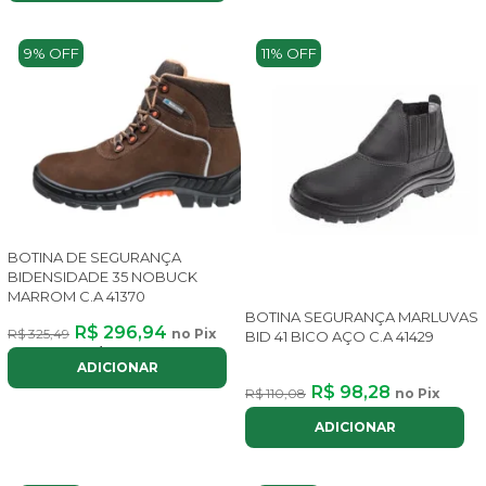
9% OFF
11% OFF
BOTINA DE SEGURANÇA
BIDENSIDADE 35 NOBUCK
MARROM C.A 41370
BOTINA SEGURANÇA MARLUVAS
R$ 296,94
R$ 325,49
no Pix
BID 41 BICO AÇO C.A 41429
ou até
3x
de
R$ 112,51
com juros
ADICIONAR
R$ 98,28
R$ 110,08
no Pix
ADICIONAR