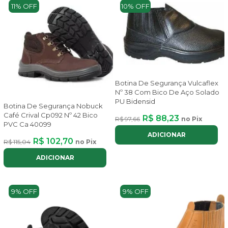
11% OFF
10% OFF
Botina De Segurança Vulcaflex
Nº 38 Com Bico De Aço Solado
PU Bidensid
Botina De Segurança Nobuck
Café Crival Cp092 Nº 42 Bico
R$ 88,23
R$ 97,66
no Pix
PVC Ca 40099
ADICIONAR
R$ 102,70
R$ 115,04
no Pix
ADICIONAR
9% OFF
9% OFF