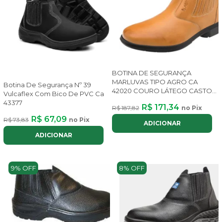
BOTINA DE SEGURANÇA
MARLUVAS TIPO AGRO CA
Botina De Segurança Nº 39
42020 COURO LÁTEGO CASTOR
Vulcaflex Com Bico De PVC Ca
SO
43377
R$ 171,34
R$ 187,82
no Pix
R$ 67,09
R$ 73,83
no Pix
ADICIONAR
ADICIONAR
9% OFF
8% OFF