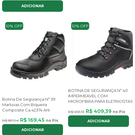
ADICIONAR
10% OFF
10% OFF
BOTINA DE SEGURANÇA Nº 40
IMPERMEÁVEL COM
Botina De Segurança Nº 39
MICROFIBRA PARA ELETRICISTAS
Marluvas Com Biqueira
Composite Ca 42374 Ant
R$ 409,39
R$ 453,13
no Pix
ou até
4x
de
R$ 117,47
com juros
R$ 169,45
R$ 187,94
no Pix
ADICIONAR
ADICIONAR