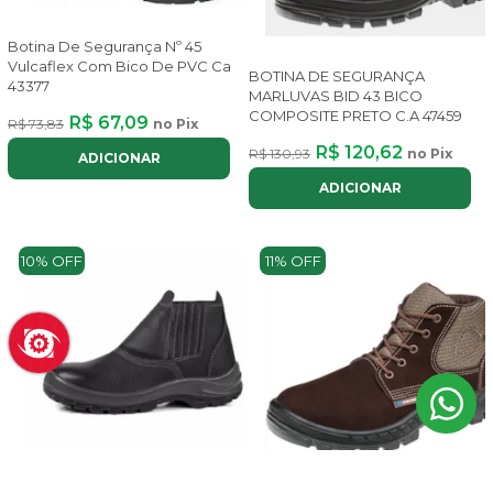
Botina De Segurança Nº 45
Vulcaflex Com Bico De PVC Ca
BOTINA DE SEGURANÇA
43377
MARLUVAS BID 43 BICO
COMPOSITE PRETO C.A 47459
R$ 67,09
R$ 73,83
no Pix
R$ 120,62
R$ 130,93
no Pix
ADICIONAR
ADICIONAR
10% OFF
11% OFF