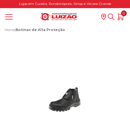
Lojas em Cuiabá, Rondonópolis, Sinop e Várzea Grande
0
Home
|
Botinas de Alta Proteção