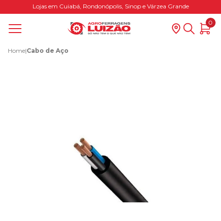
Lojas em Cuiabá, Rondonópolis, Sinop e Várzea Grande
0
Home
|
Cabo de Aço