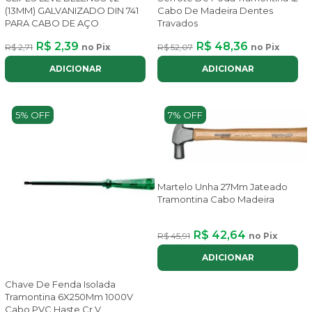
(13MM) GALVANIZADO DIN 741
Cabo De Madeira Dentes
PARA CABO DE AÇO
Travados
R$ 2,39
R$ 48,36
R$ 2,71
no Pix
R$ 52,07
no Pix
ADICIONAR
ADICIONAR
5% OFF
7% OFF
Martelo Unha 27Mm Jateado
Tramontina Cabo Madeira
R$ 42,64
R$ 45,91
no Pix
ADICIONAR
Chave De Fenda Isolada
Tramontina 6X250Mm 1000V
Cabo PVC Haste Cr V