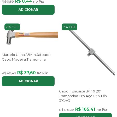
R$ 0,44
R$ 0,50
no Pix
ADICIONAR
7% OFF
7% OFF
Martelo Unha 25Mm Jateado
Cabo Madeira Tramontina
R$ 37,60
R$ 40,49
no Pix
ADICIONAR
Cabo T Encaixe 3/4" X 20"
Tramontina Pro Aço Cr V Din
31Crv3
R$ 165,41
R$ 178,09
no Pix