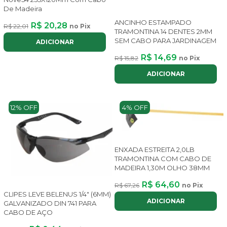
De Madeira
ANCINHO ESTAMPADO
R$ 20,28
R$ 22,01
no Pix
TRAMONTINA 14 DENTES 2MM
SEM CABO PARA JARDINAGEM
ADICIONAR
R$ 14,69
R$ 15,82
no Pix
ADICIONAR
12% OFF
4% OFF
ENXADA ESTREITA 2,0LB
TRAMONTINA COM CABO DE
MADEIRA 1,30M OLHO 38MM
R$ 64,60
R$ 67,26
no Pix
CLIPES LEVE BELENUS 1/4" (6MM)
ADICIONAR
GALVANIZADO DIN 741 PARA
CABO DE AÇO