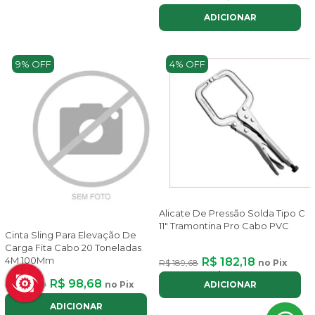
ADICIONAR
9% OFF
4% OFF
Alicate De Pressão Solda Tipo C
11" Tramontina Pro Cabo PVC
Cinta Sling Para Elevação De
Carga Fita Cabo 20 Toneladas
4M 100Mm
R$ 182,18
R$ 189,68
no Pix
ou até
2x
de
R$ 102,53
com juros
R$ 98,68
R$ 108,09
no Pix
ADICIONAR
ADICIONAR