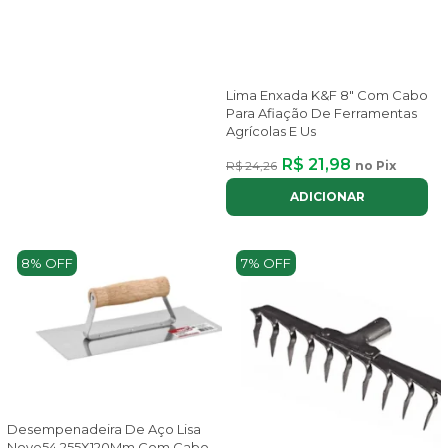
Lima Enxada K&F 8" Com Cabo
Para Afiação De Ferramentas
Agrícolas E Us
R$ 21,98
R$ 24,26
no Pix
ADICIONAR
8% OFF
7% OFF
Desempenadeira De Aço Lisa
Nove54 255X120Mm Com Cabo