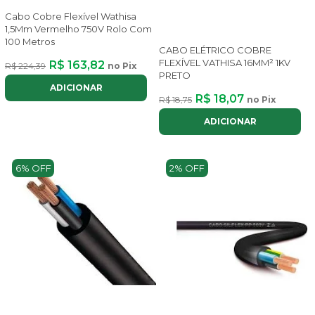
Cabo Cobre Flexível Wathisa
1,5Mm Vermelho 750V Rolo Com
100 Metros
CABO ELÉTRICO COBRE
FLEXÍVEL VATHISA 16MM² 1KV
R$ 163,82
R$ 224,39
no Pix
PRETO
ADICIONAR
R$ 18,07
R$ 18,75
no Pix
ADICIONAR
6% OFF
2% OFF