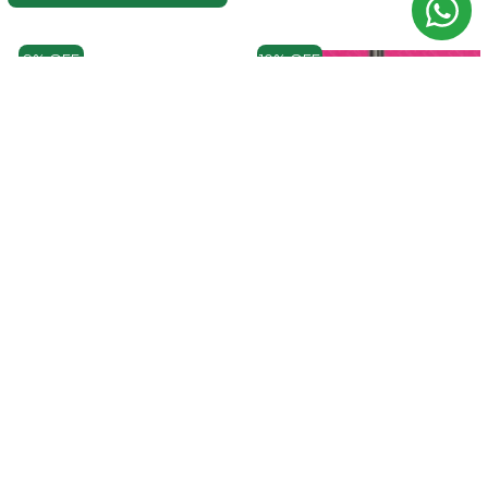
9% OFF
10% OFF
FACÃO 18" COLLINS COM CABO
DE MADEIRA PARA CORTE
PESADO
R$ 31,97
R$ 35,02
no Pix
ADICIONAR
Vassoura Piaçava Mutilar Com
Cabo E Alta Durabilidade
R$ 13,34
R$ 14,83
no Pix
ADICIONAR