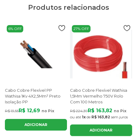
Produtos relacionados
6% OFF
27% OFF
Cabo Cobre Flexível PP
Cabo Cobre Flexível Wathisa
Wathisa 1Kv 4X2,5Mm² Preto
1,5Mm Vermelho 750V Rolo
Isolação PP
Com 100 Metros
R$ 12,69
R$ 163,82
R$ 13,55
no Pix
R$ 224,39
no Pix
R
ou até
1x
de
R$ 163,82
sem juros
ADICIONAR
ADICIONAR