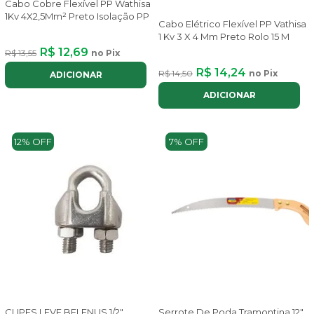
Cabo Cobre Flexível PP Wathisa
1Kv 4X2,5Mm² Preto Isolação PP
Cabo Elétrico Flexível PP Vathisa
1 Kv 3 X 4 Mm Preto Rolo 15 M
R$ 12,69
R$ 13,55
no Pix
R$ 14,24
R$ 14,50
no Pix
ADICIONAR
ADICIONAR
12% OFF
7% OFF
CLIPES LEVE BELENUS 1/2"
Serrote De Poda Tramontina 12"