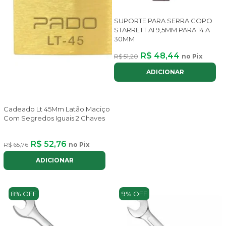
SUPORTE PARA SERRA COPO
STARRETT A1 9,5MM PARA 14 A
30MM
R$ 48,44
R$ 51,20
no Pix
ADICIONAR
Cadeado Lt 45Mm Latão Maciço
Com Segredos Iguais 2 Chaves
R$ 52,76
R$ 65,76
no Pix
ADICIONAR
8% OFF
9% OFF