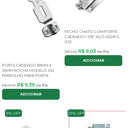
FECHO CHATO COM PORTA
CADEADO 1.3/8" AÇO S224FG
035
R$ 9,03
R$ 11,25
no Pix
ADICIONAR
PORTA CADEADO 85MM X
32MM ROCHA MODELO 453
FERROLHO PARA PORTA
R$ 9,39
R$ 10,10
no Pix
ADICIONAR
9% OFF
20% OFF