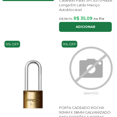
Cadeado Pado Sm 30/75 Haste
Longa Em Latão Maciço
Autoblocável
R$ 35,09
R$ 38,74
no Pix
ADICIONAR
9% OFF
9% OFF
PORTA CADEADO ROCHA
90MM X 38MM GALVANIZADO
PARA PORTÕES E PORTAS