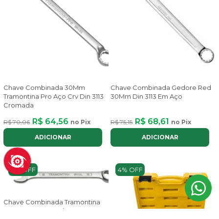
Chave Combinada 30Mm
Chave Combinada Gedore Red
Tramontina Pro Aço Crv Din 3113
30Mm Din 3113 Em Aço
Cromada
R$ 64,56
R$ 68,61
R$ 70,06
no Pix
R$ 75,15
no Pix
ADICIONAR
ADICIONAR
8% OFF
4% OFF
Chave Combinada Tramontina
30Mm Em Aço Carbono