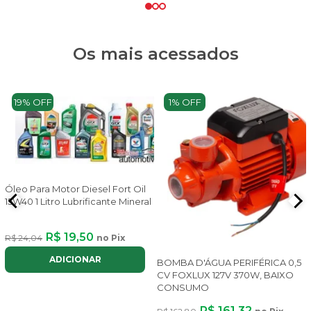
Os mais acessados
19% OFF
1% OFF
Óleo Para Motor Diesel Fort Oil
15W40 1 Litro Lubrificante Mineral
e
R$ 19,50
R$ 24,04
no Pix
3
ADICIONAR
BOMBA D'ÁGUA PERIFÉRICA 0,5
CV FOXLUX 127V 370W, BAIXO
CONSUMO
R$ 161,32