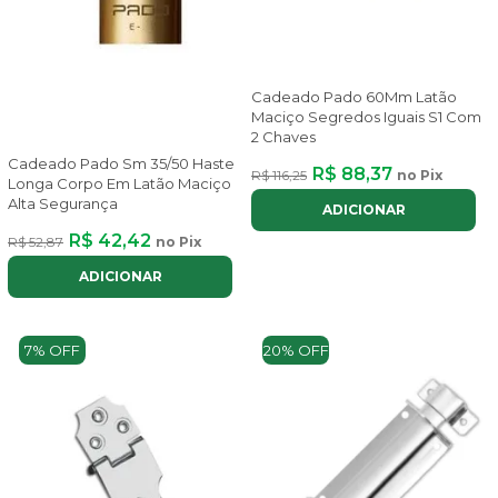
Cadeado Pado 60Mm Latão
Maciço Segredos Iguais S1 Com
2 Chaves
Cadeado Pado Sm 35/50 Haste
R$ 88,37
R$ 116,25
no Pix
Longa Corpo Em Latão Maciço
Alta Segurança
ADICIONAR
R$ 42,42
R$ 52,87
no Pix
ADICIONAR
7% OFF
20% OFF