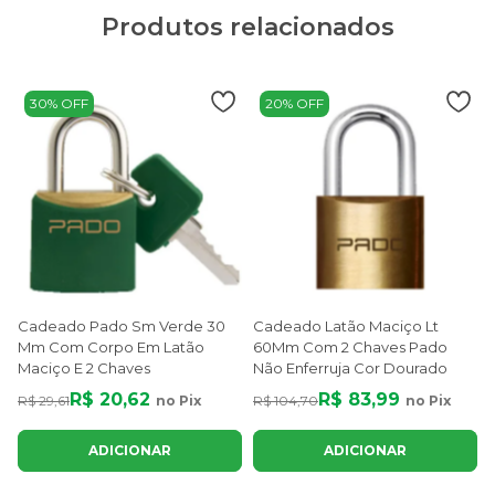
Produtos relacionados
30% OFF
20% OFF
Cadeado Pado Sm Verde 30
Cadeado Latão Maciço Lt
Mm Com Corpo Em Latão
60Mm Com 2 Chaves Pado
Maciço E 2 Chaves
Não Enferruja Cor Dourado
R$ 20,62
R$ 83,99
R$ 29,61
no Pix
R$ 104,70
no Pix
R
ADICIONAR
ADICIONAR