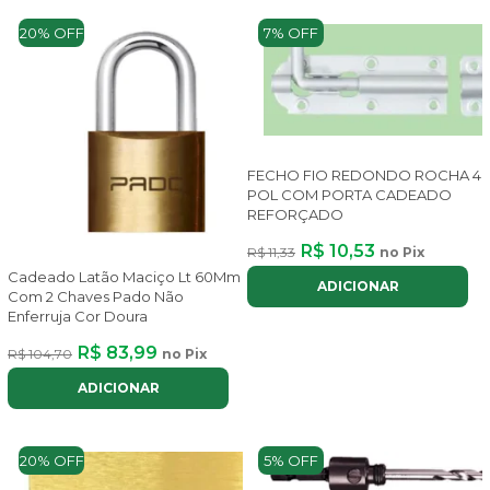
20% OFF
7% OFF
FECHO FIO REDONDO ROCHA 4
POL COM PORTA CADEADO
REFORÇADO
R$ 10,53
R$ 11,33
no Pix
Cadeado Latão Maciço Lt 60Mm
ADICIONAR
Com 2 Chaves Pado Não
Enferruja Cor Doura
R$ 83,99
R$ 104,70
no Pix
ADICIONAR
20% OFF
5% OFF