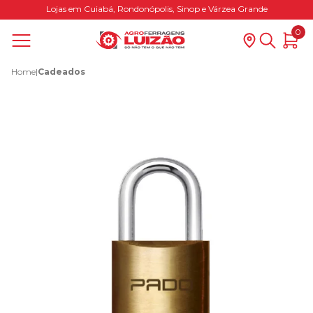
Lojas em Cuiabá, Rondonópolis, Sinop e Várzea Grande
0
Home
|
Cadeados