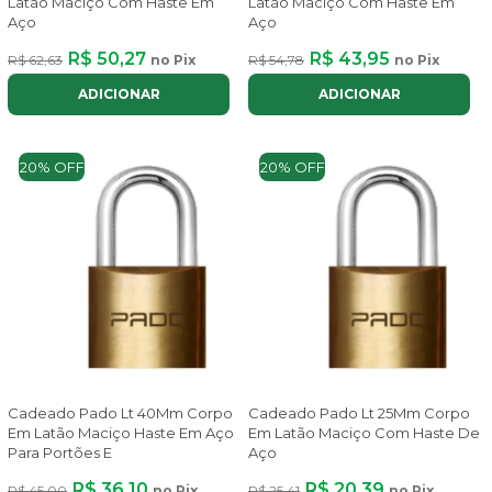
Latão Maciço Com Haste Em
Latão Maciço Com Haste Em
Aço
Aço
R$ 50,27
R$ 43,95
R$ 62,63
no Pix
R$ 54,78
no Pix
ADICIONAR
ADICIONAR
20% OFF
20% OFF
Cadeado Pado Lt 40Mm Corpo
Cadeado Pado Lt 25Mm Corpo
Em Latão Maciço Haste Em Aço
Em Latão Maciço Com Haste De
Para Portões E
Aço
R$ 36,10
R$ 20,39
R$ 45,00
no Pix
R$ 25,41
no Pix