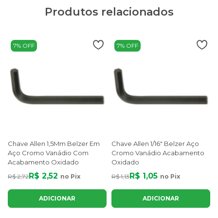
Produtos relacionados
7% OFF
7% OFF
Chave Allen 1,5Mm Belzer Em
Chave Allen 1/16" Belzer Aço
Aço Cromo Vanádio Com
Cromo Vanádio Acabamento
Acabamento Oxidado
Oxidado
R$ 2,52
R$ 1,05
R$ 2,72
no Pix
R$ 1,13
no Pix
R
ADICIONAR
ADICIONAR