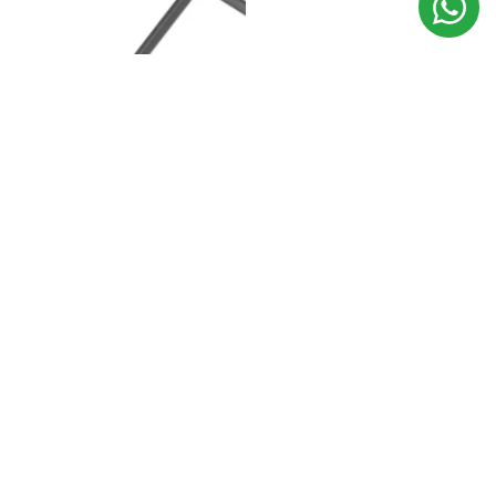
CHAVE ALLEN 3MM SATA
CHAVE ALLEN LONGA 6MM SATA
ST84309L CURTA EM AÇO
ST84501L AÇO CR V DIN ISO
CROMO VANÁDIO COM
2936
ACABAMENT
R$ 4,01
R$ 4,18
no Pix
R$ 7,67
R$ 7,99
no Pix
ADICIONAR
ADICIONAR