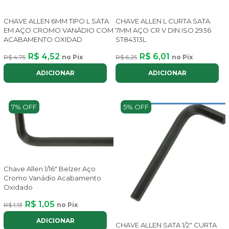
CHAVE ALLEN 6MM TIPO L SATA
CHAVE ALLEN L CURTA SATA
EM AÇO CROMO VANÁDIO COM
7MM AÇO CR V DIN ISO 2936
ACABAMENTO OXIDAD
ST84313L
R$ 4,52
R$ 6,01
R$ 4,75
no Pix
R$ 6,25
no Pix
ADICIONAR
ADICIONAR
7% OFF
5% OFF
Chave Allen 1/16" Belzer Aço
Cromo Vanádio Acabamento
Oxidado
R$ 1,05
R$ 1,13
no Pix
ADICIONAR
CHAVE ALLEN SATA 1/2" CURTA