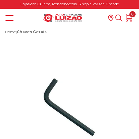
Lojas em Cuiabá, Rondonópolis, Sinop e Várzea Grande
0
Home
|
Chaves Gerais