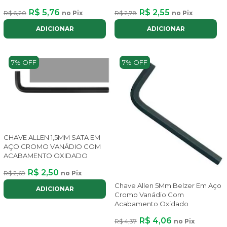
R$ 5,76
R$ 2,55
R$ 6,20
no Pix
R$ 2,78
no Pix
ADICIONAR
ADICIONAR
7% OFF
7% OFF
CHAVE ALLEN 1,5MM SATA EM
AÇO CROMO VANÁDIO COM
ACABAMENTO OXIDADO
R$ 2,50
R$ 2,69
no Pix
Chave Allen 5Mm Belzer Em Aço
ADICIONAR
Cromo Vanádio Com
Acabamento Oxidado
R$ 4,06
R$ 4,37
no Pix