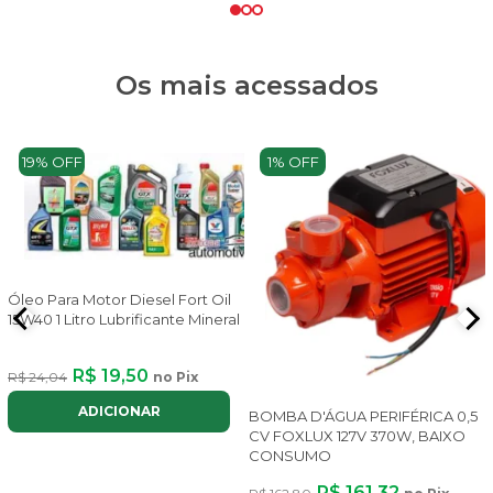
Os mais acessados
19% OFF
1% OFF
Óleo Para Motor Diesel Fort Oil
15W40 1 Litro Lubrificante Mineral
R$ 19,50
R$ 24,04
no Pix
ADICIONAR
BOMBA D'ÁGUA PERIFÉRICA 0,5
CV FOXLUX 127V 370W, BAIXO
CONSUMO
R$ 161,32