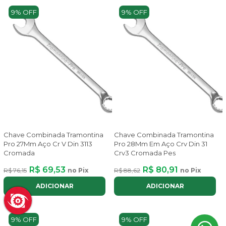
9% OFF
9% OFF
Chave Combinada Tramontina
Chave Combinada Tramontina
Pro 27Mm Aço Cr V Din 3113
Pro 28Mm Em Aço Crv Din 31
Cromada
Crv3 Cromada Pes
R$ 69,53
R$ 80,91
R$ 76,15
no Pix
R$ 88,62
no Pix
ADICIONAR
ADICIONAR
9% OFF
9% OFF