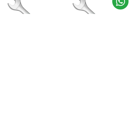
Chave Combinada Tramontina
Chave Combinada Tramontina
Pro 24Mm Em Aço Crv Cromado
Pro 29Mm Em Aço Crv Din 31
Din 3113
Crv3 Cromada Pes
R$ 36,04
R$ 69,87
R$ 39,48
no Pix
R$ 76,53
no Pix
ADICIONAR
ADICIONAR