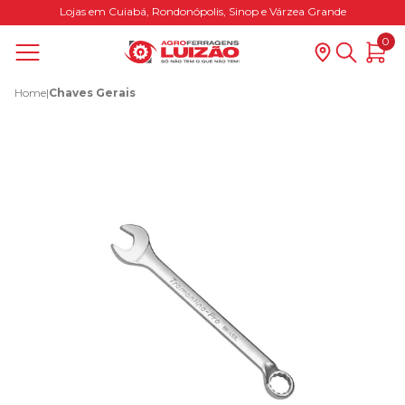
Lojas em Cuiabá, Rondonópolis, Sinop e Várzea Grande
0
Home
|
Chaves Gerais