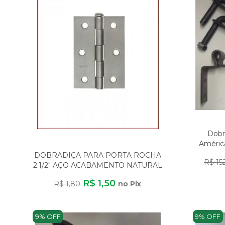
Dobr
América
DOBRADIÇA PARA PORTA ROCHA
R$ 15
2.1/2" AÇO ACABAMENTO NATURAL
LINHA LEVE
R$ 1,50
R$ 1,80
no Pix
9% OFF
9% OFF