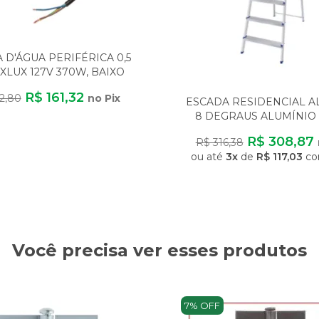
D'ÁGUA PERIFÉRICA 0,5
XLUX 127V 370W, BAIXO
CONSUMO
R$ 161,32
2,80
no Pix
ESCADA RESIDENCIAL 
8 DEGRAUS ALUMÍNIO 
LEVE SEGURA ANTI
R$ 308,87
R$ 316,38
ou até
3x
de
R$ 117,03
co
Você precisa ver esses produtos
7% OFF