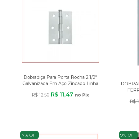
Dobradiça Para Porta Rocha 2.1/2"
Galvanizada Em Aço Zincado Linha
DOBRAD
Lev
FERR
R$ 11,47
R$ 12,56
no Pix
R$ 1
17% OFF
9% OFF