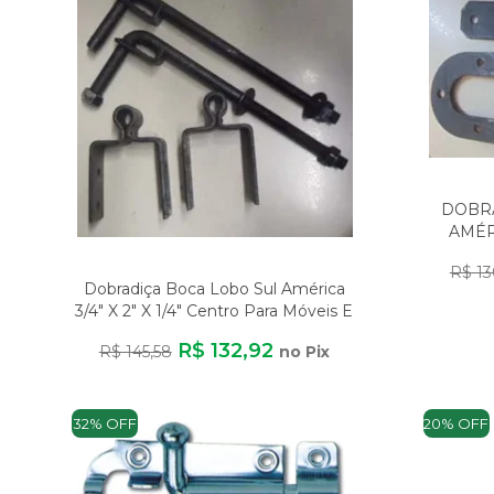
DOBR
AMÉR
PORT
R$ 13
Dobradiça Boca Lobo Sul América
3/4" X 2" X 1/4" Centro Para Móveis E
R$ 132,92
R$ 145,58
no Pix
32% OFF
20% OFF