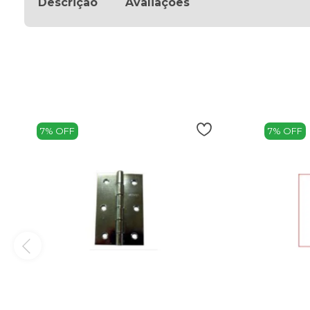
Descrição
Avaliações
7% OFF
7% OFF