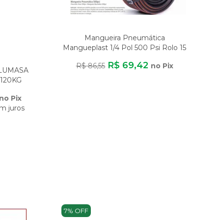
Mangueira Pneumática
Mangueplast 1/4 Pol 500 Psi Rolo 15
Metros Para A
R$ 69,42
R$ 86,55
no Pix
ALUMASA
120KG
DE
no Pix
m juros
7% OFF