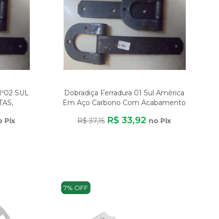
º02 SUL
Dobradiça Ferradura 01 Sul América
AS,
Em Aço Carbono Com Acabamento
DE M
Zinca
R$ 33,92
o Pix
R$ 37,15
no Pix
7% OFF