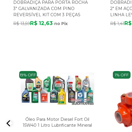
DOBRADIÇA PARA PORTA ROCHA
DOBRADI
3" GALVANIZADA COM PINO
2" EM A
REVERSÍVEL KIT COM 3 PEÇAS
LINHA LE
R$ 12,63
R$
R$ 13,59
no Pix
R$ 1,41
19% OFF
1% OFF
Óleo Para Motor Diesel Fort Oil
15W40 1 Litro Lubrificante Mineral