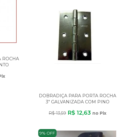
A ROCHA
ENTO
VE
Pix
DOBRADIÇA PARA PORTA ROCHA
3" GALVANIZADA COM PINO
REVERSÍVEL KIT COM
R$ 12,63
R$ 13,59
no Pix
9% OFF