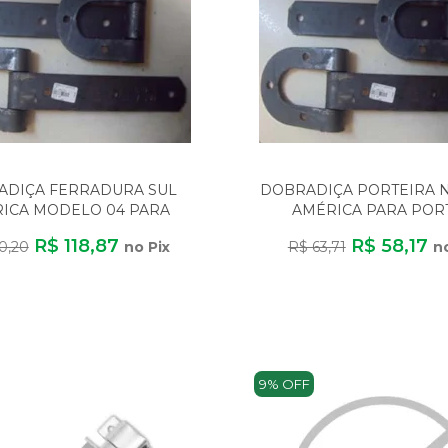
ADIÇA FERRADURA SUL
DOBRADIÇA PORTEIRA N
ICA MODELO 04 PARA
AMÉRICA PARA PORT
AS PORTÕES E MÓVEIS
PORTÕES E MÓVEIS 
R$ 118,87
R$ 58,17
0,20
no Pix
R$ 63,71
n
9% OFF