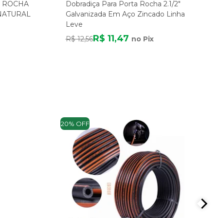
A ROCHA
Dobradiça Para Porta Rocha 2.1/2"
 NATURAL
Galvanizada Em Aço Zincado Linha
Leve
R$ 11,47
R$ 12,56
no Pix
20% OFF