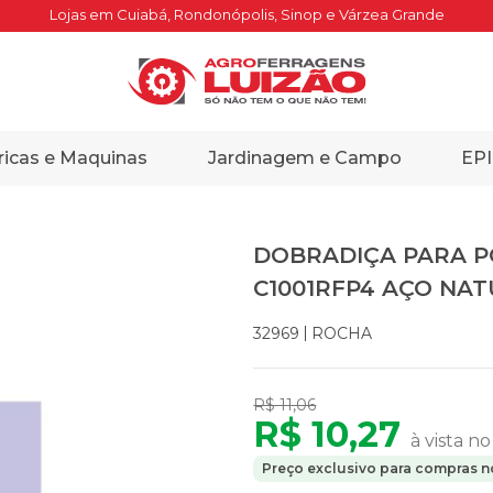
Lojas em Cuiabá, Rondonópolis, Sinop e Várzea Grande
ricas e Maquinas
Jardinagem e Campo
EPI
DOBRADIÇA PARA P
C1001RFP4 AÇO NA
ROCHA
32969
R$ 11,06
R$ 10,27
à vista no
Preço exclusivo para compras no