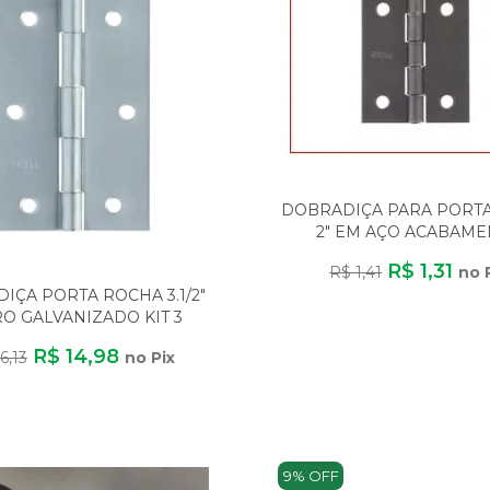
DOBRADIÇA PARA PORT
2" EM AÇO ACABAM
NATURAL LINHA LE
R$ 1,31
R$ 1,41
no 
IÇA PORTA ROCHA 3.1/2"
O GALVANIZADO KIT 3
PEÇAS
R$ 14,98
6,13
no Pix
9% OFF