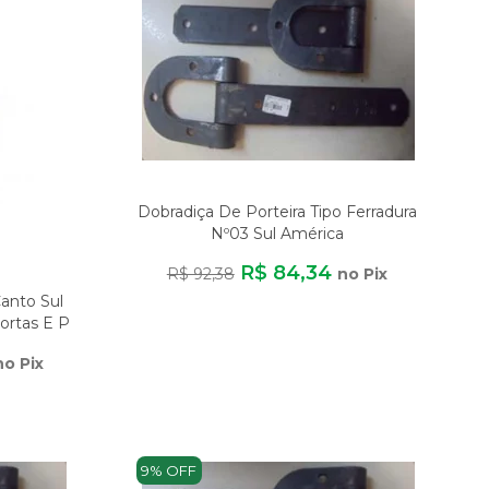
Dobradiça De Porteira Tipo Ferradura
Nº03 Sul América
R$ 84,34
R$ 92,38
no Pix
anto Sul
Portas E P
no Pix
9% OFF