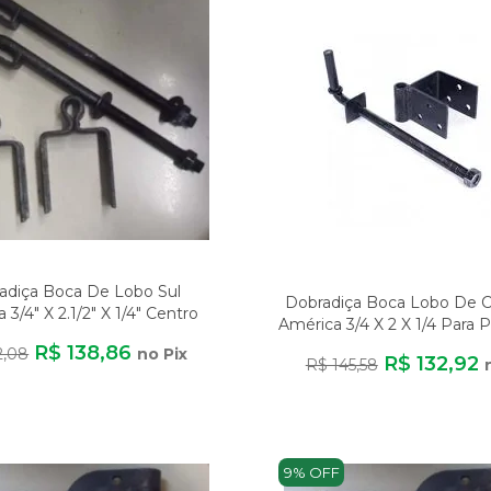
adiça Boca De Lobo Sul
Dobradiça Boca Lobo De C
 3/4" X 2.1/2" X 1/4" Centro
América 3/4 X 2 X 1/4 Para 
R$ 138,86
2,08
no Pix
R$ 132,92
R$ 145,58
9% OFF