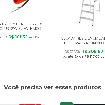
D'ÁGUA PERIFÉRICA 0,5
XLUX 127V 370W, BAIXO
CONSUMO
R$ 161,32
2,80
no Pix
ESCADA RESIDENCIAL 
8 DEGRAUS ALUMÍNIO 
LEVE SEGURA ANTI
R$ 308,87
R$ 316,38
ou até
3x
de
R$ 117,03
co
Você precisa ver esses produtos