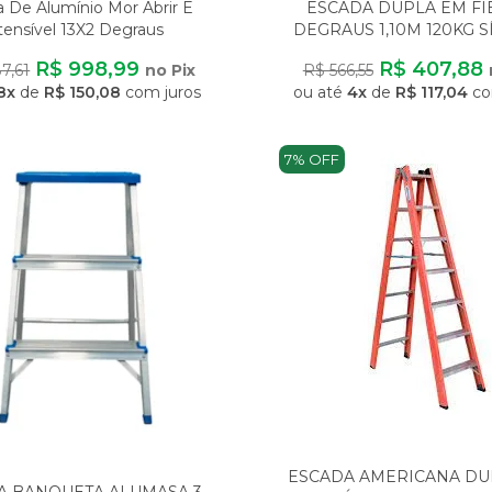
 De Alumínio Mor Abrir E
ESCADA DUPLA EM FI
tensível 13X2 Degraus
DEGRAUS 1,10M 120KG S
Multifuncional
R$ 998,99
R$ 407,88
7,61
no Pix
R$ 566,55
8x
de
R$ 150,08
com juros
ou até
4x
de
R$ 117,04
co
7% OFF
ESCADA AMERICANA DU
A BANQUETA ALUMASA 3