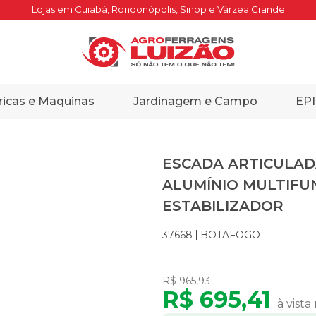
Lojas em Cuiabá, Rondonópolis, Sinop e Várzea Grande
ricas e Maquinas
Jardinagem e Campo
EPI
ESCADA ARTICULAD
ALUMÍNIO MULTIFUN
ESTABILIZADOR
BOTAFOGO
37668
R$ 965,93
R$ 695,41
à vista