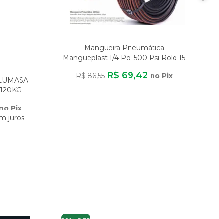
Mangueira Pneumática
Mangueplast 1/4 Pol 500 Psi Rolo 15
Metros Para A
R$ 69,42
R$ 86,55
no Pix
ALUMASA
120KG
DE
no Pix
m juros