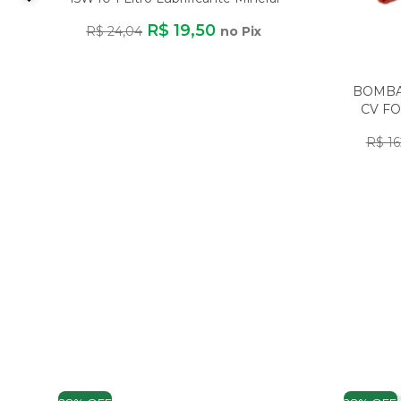
d
R$ 19,50
R$ 24,04
no Pix
BOMBA 
CV FO
R$ 16