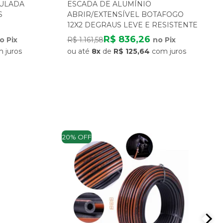
CULADA
ESCADA DE ALUMÍNIO
S
ABRIR/EXTENSÍVEL BOTAFOGO
12X2 DEGRAUS LEVE E RESISTENTE
R$ 836,26
o Pix
R$ 1.161,58
no Pix
 juros
ou até
8x
de
R$ 125,64
com juros
20% OFF