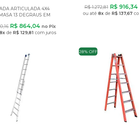
M
R$ 916,3
R$ 1.272,81
ADA ARTICULADA 4X4
ou até
8x
de
R$ 137,67
co
MASA 13 DEGRAUS EM
IO MULTIFUNCIONAL CO
R$ 864,04
0,16
no Pix
8x
de
R$ 129,81
com juros
28% OFF