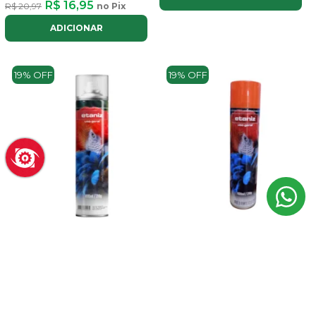
R$ 16,95
R$ 20,97
no Pix
ADICIONAR
19% OFF
19% OFF
Tinta Spray Verniz Etaniz Uso
Tinta Spray Laranja Etaniz Uso
Geral 400Ml Transparente
Geral 400Ml
R$ 11,88
R$ 11,88
R$ 14,69
no Pix
R$ 14,71
no Pix