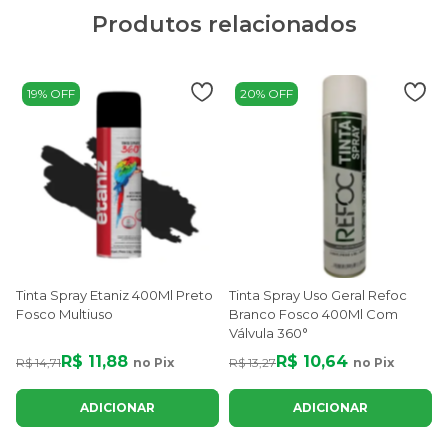
Produtos relacionados
19% OFF
20% OFF
Tinta Spray Etaniz 400Ml Preto
Tinta Spray Uso Geral Refoc
Fosco Multiuso
Branco Fosco 400Ml Com
Válvula 360°
R$ 11,88
R$ 10,64
R$ 14,71
no Pix
R$ 13,27
no Pix
R
ADICIONAR
ADICIONAR