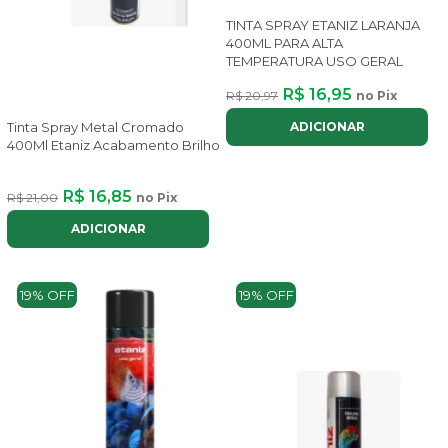
TINTA SPRAY ETANIZ LARANJA
400ML PARA ALTA
TEMPERATURA USO GERAL
R$ 16,95
R$ 20,97
no Pix
ADICIONAR
Tinta Spray Metal Cromado
400Ml Etaniz Acabamento Brilho
R$ 16,85
R$ 21,00
no Pix
ADICIONAR
19% OFF
19% OFF