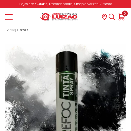
Lojas em Cuiabá, Rondonópolis, Sinop e Várzea Grande
0
Home
|
Tintas