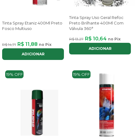
Tinta Spray Uso Geral Refoc
Preto Brilhante 400Ml Com
Tinta Spray Etaniz 400Ml Preto
Válvula 360°
Fosco Multiuso
R$ 10,64
R$ 13,27
no Pix
R$ 11,88
R$ 14,71
no Pix
ADICIONAR
ADICIONAR
19% OFF
19% OFF