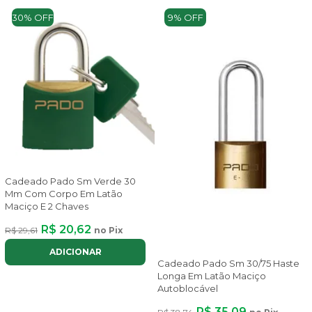
30% OFF
9% OFF
Cadeado Pado Sm Verde 30
Mm Com Corpo Em Latão
Maciço E 2 Chaves
R$ 20,62
R$ 29,61
no Pix
ADICIONAR
Cadeado Pado Sm 30/75 Haste
Longa Em Latão Maciço
Autoblocável
R$ 35,09