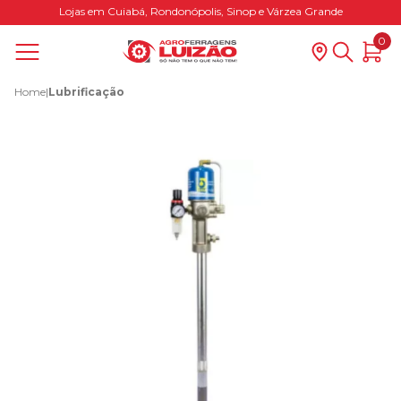
Lojas em Cuiabá, Rondonópolis, Sinop e Várzea Grande
0
Home
|
Lubrificação