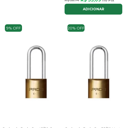
R$ 38,74
no Pix
ADICIONAR
9% OFF
20% OFF