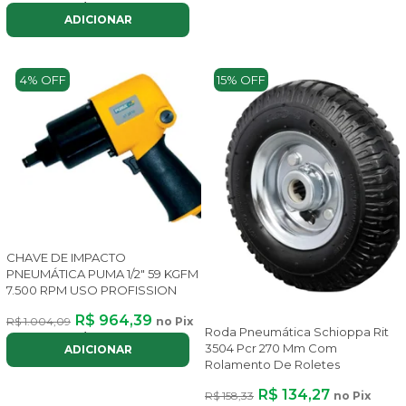
ou até
8x
de
R$ 188,93
com juros
ADICIONAR
4% OFF
15% OFF
CHAVE DE IMPACTO
PNEUMÁTICA PUMA 1/2" 59 KGFM
7.500 RPM USO PROFISSION
R$ 964,39
R$ 1.004,09
no Pix
Roda Pneumática Schioppa Rit
ou até
8x
de
R$ 144,89
com juros
3504 Pcr 270 Mm Com
ADICIONAR
Rolamento De Roletes
R$ 134,27
R$ 158,33
no Pix