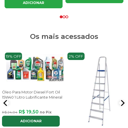
ADICIONAR
Os mais acessados
19% OFF
2% OFF
Óleo Para Motor Diesel Fort Oil
15W40 1 Litro Lubrificante Mineral
R$ 19,50
R$ 24,04
no Pix
ADICIONAR
x