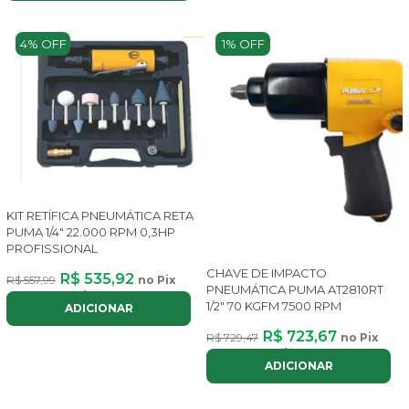
4% OFF
1% OFF
KIT RETÍFICA PNEUMÁTICA RETA
PUMA 1/4" 22.000 RPM 0,3HP
PROFISSIONAL
CHAVE DE IMPACTO
R$ 535,92
R$ 557,99
no Pix
PNEUMÁTICA PUMA AT2810RT
ou até
6x
de
R$ 104,53
com juros
1/2" 70 KGFM 7500 RPM
ADICIONAR
R$ 723,67
R$ 729,47
no Pix
ou até
8x
de
R$ 108,72
com juros
ADICIONAR