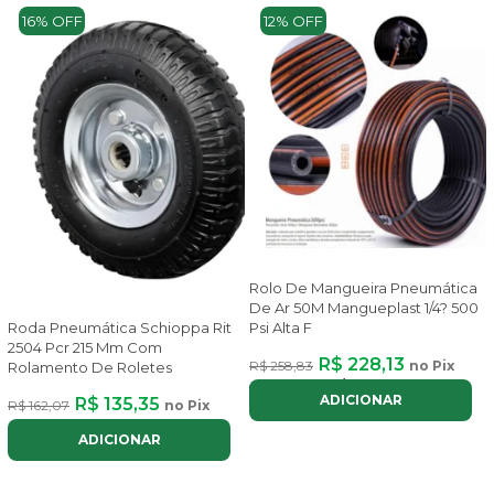
16% OFF
12% OFF
Rolo De Mangueira Pneumática
De Ar 50M Mangueplast 1/4? 500
Roda Pneumática Schioppa Rit
Psi Alta F
2504 Pcr 215 Mm Com
R$ 228,13
R$ 258,83
no Pix
Rolamento De Roletes
ou até
2x
de
R$ 128,39
com juros
ADICIONAR
R$ 135,35
R$ 162,07
no Pix
ADICIONAR