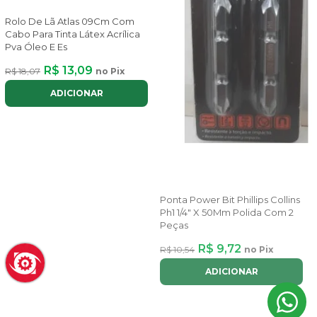
Rolo De Lã Atlas 09Cm Com
Cabo Para Tinta Látex Acrílica
Pva Óleo E Es
R$ 13,09
R$ 18,07
no Pix
ADICIONAR
Ponta Power Bit Phillips Collins
Ph1 1/4" X 50Mm Polida Com 2
Peças
R$ 9,72
R$ 10,54
no Pix
ADICIONAR