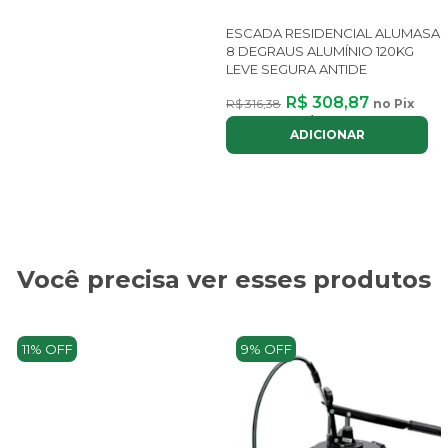
ESCADA RESIDENCIAL ALUMASA
8 DEGRAUS ALUMÍNIO 120KG
LEVE SEGURA ANTIDE
R$ 308,87
R$ 316,38
no Pix
ou até
3x
de
R$ 117,03
com juros
ADICIONAR
Você precisa ver esses produtos
11% OFF
9% OFF