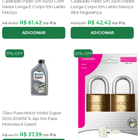
Cadeado Pado Sm 45/50 Com
Cadeado Pado Sm 35/50 Haste
Haste Longa E Corpo Em Latão
Longa Corpo Em Latão Maciço
Maciço
Alta Segurança
R$ 61,42
R$ 42,42
R$ 67,80
no Pix
R$ 52,87
no Pix
ADICIONAR
ADICIONAR
17% OFF
20% OFF
Óleo Para Motor Mobil Super
1000 20W50 1L Api Sm Para
Motores A Gasoli
R$ 37,39
R$ 44,79
no Pix