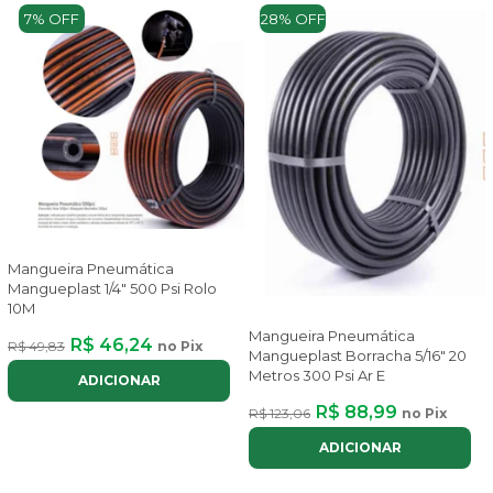
7% OFF
28% OFF
Mangueira Pneumática
Mangueplast 1/4" 500 Psi Rolo
10M
Mangueira Pneumática
R$ 46,24
R$ 49,83
no Pix
Mangueplast Borracha 5/16" 20
Metros 300 Psi Ar E
ADICIONAR
R$ 88,99
R$ 123,06
no Pix
ADICIONAR