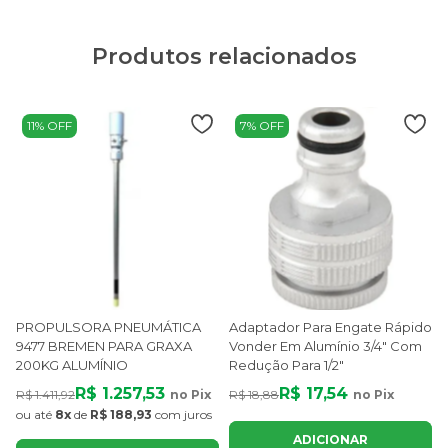
Produtos relacionados
11% OFF
7% OFF
PROPULSORA PNEUMÁTICA
Adaptador Para Engate Rápido
9477 BREMEN PARA GRAXA
Vonder Em Alumínio 3/4" Com
200KG ALUMÍNIO
Redução Para 1/2"
R$ 1.257,53
R$ 17,54
R$ 1.411,92
no Pix
R$ 18,88
no Pix
ou até
8x
de
R$ 188,93
com juros
ADICIONAR