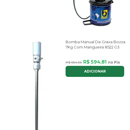
Bomba Manual De Graxa Bozza
7Kg Com Mangueira 8522 G3
R$ 594,81
R$ 654,56
no Pix
ou até
7x
de
R$ 101,15
com juros
ADICIONAR