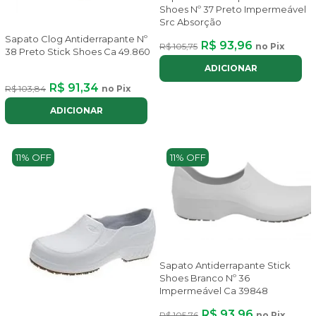
Shoes Nº 37 Preto Impermeável
Src Absorção
Sapato Clog Antiderrapante Nº
R$ 93,96
R$ 105,75
no Pix
38 Preto Stick Shoes Ca 49.860
ADICIONAR
R$ 91,34
R$ 103,84
no Pix
ADICIONAR
11% OFF
11% OFF
Sapato Antiderrapante Stick
Shoes Branco Nº 36
Impermeável Ca 39848
R$ 93,96
R$ 105,76
no Pix