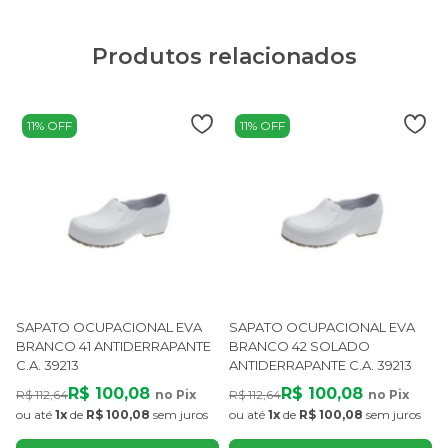
Produtos relacionados
11% OFF
11% OFF
SAPATO OCUPACIONAL EVA
SAPATO OCUPACIONAL EVA
BRANCO 41 ANTIDERRAPANTE
BRANCO 42 SOLADO
C.A. 39213
ANTIDERRAPANTE C.A. 39213
R$ 100,08
R$ 100,08
R$ 112,64
no Pix
R$ 112,64
no Pix
R
ou até
1x
de
R$ 100,08
sem juros
ou até
1x
de
R$ 100,08
sem juros