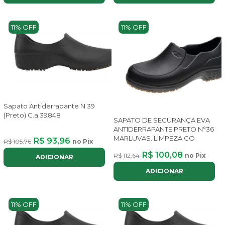
11% OFF
11% OFF
Sapato Antiderrapante N 39
(Preto) C.a 39848
SAPATO DE SEGURANÇA EVA
ANTIDERRAPANTE PRETO N°36
MARLUVAS. LIMPEZA CO
R$ 93,96
R$ 105,76
no Pix
R$ 100,08
R$ 112,64
no Pix
ADICIONAR
ADICIONAR
11% OFF
11% OFF