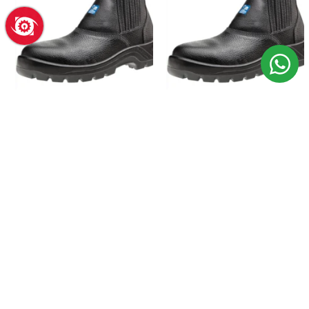
BOTINA DE SEGURANÇA
BOTINA DE SEGURANÇA
MARLUVAS BICO COMPOSITE 42
MARLUVAS 37 COURO PRETO
PRETO NR10
BICO COMPOSITE CA 47459
R$ 120,62
R$ 120,62
R$ 130,93
no Pix
R$ 126,05
no Pix
ADICIONAR
ADICIONAR