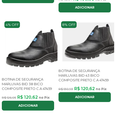
ADICIONAR
4% OFF
8% OFF
BOTINA DE SEGURANÇA
MARLUVAS BID 43 BICO
BOTINA DE SEGURANÇA
COMPOSITE PRETO C.A 47459
MARLUVAS BID 38 BICO
R$ 120,62
COMPOSITE PRETO C.A 47459
R$ 130,93
no Pix
R$ 120,62
ADICIONAR
R$ 126,05
no Pix
ADICIONAR