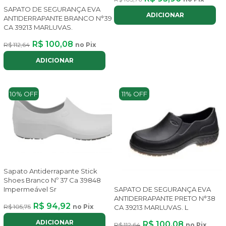
SAPATO DE SEGURANÇA EVA
ADICIONAR
ANTIDERRAPANTE BRANCO N°39
CA 39213 MARLUVAS.
R$ 100,08
R$ 112,64
no Pix
ADICIONAR
10% OFF
11% OFF
Sapato Antiderrapante Stick
Shoes Branco Nº 37 Ca 39848
Impermeável Sr
SAPATO DE SEGURANÇA EVA
ANTIDERRAPANTE PRETO N°38
R$ 94,92
R$ 105,75
no Pix
CA 39213 MARLUVAS. L
ADICIONAR
R$ 100,08
R$ 112,64
no Pix