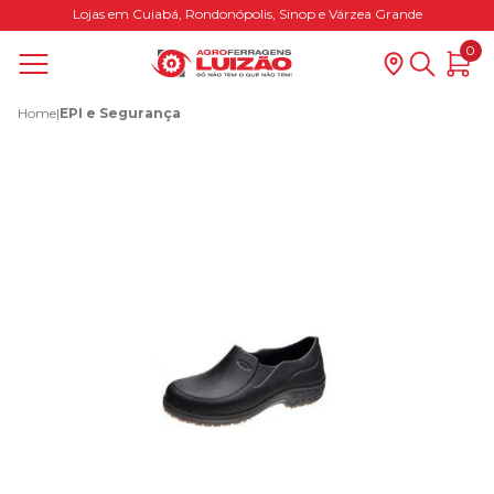
Lojas em Cuiabá, Rondonópolis, Sinop e Várzea Grande
0
Home
|
EPI e Segurança