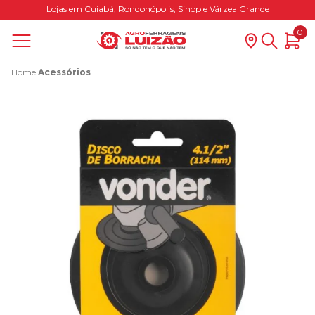
Lojas em Cuiabá, Rondonópolis, Sinop e Várzea Grande
0
Home
|
Acessórios