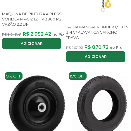
MÁQUINA DE PINTURA AIRLESS
VONDER MPA 12 1,2 HP 3000 PSI
VAZÃO 2,2 L/M
TALHA MANUAL VONDER 1,5 TON
3M C/ ALAVANCA GANCHO
R$ 2.952,42
R$ 3.243,41
no Pix
TRAVA
ou até
8x
de
R$ 443,56
com juros
ADICIONAR
R$ 870,72
R$ 967,02
no Pix
ou até
8x
de
R$ 130,81
com juros
ADICIONAR
9% OFF
15% OFF