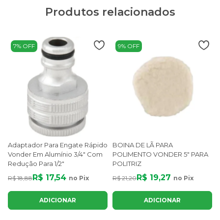
Produtos relacionados
7% OFF
9% OFF
Adaptador Para Engate Rápido
BOINA DE LÃ PARA
Vonder Em Alumínio 3/4" Com
POLIMENTO VONDER 5" PARA
Redução Para 1/2"
POLITRIZ
R$ 17,54
R$ 19,27
R$ 18,88
no Pix
R$ 21,20
no Pix
R
ADICIONAR
ADICIONAR