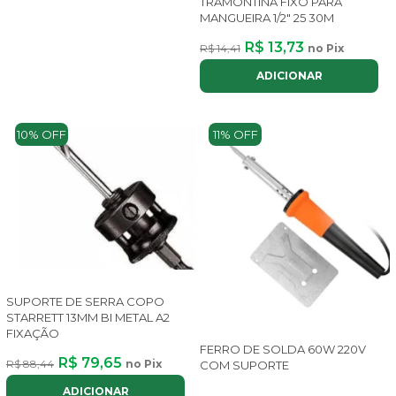
TRAMONTINA FIXO PARA
MANGUEIRA 1/2" 25 30M
R$ 13,73
R$ 14,41
no Pix
ADICIONAR
10% OFF
11% OFF
SUPORTE DE SERRA COPO
STARRETT 13MM BI METAL A2
FIXAÇÃO
FERRO DE SOLDA 60W 220V
R$ 79,65
R$ 88,44
no Pix
COM SUPORTE
ADICIONAR