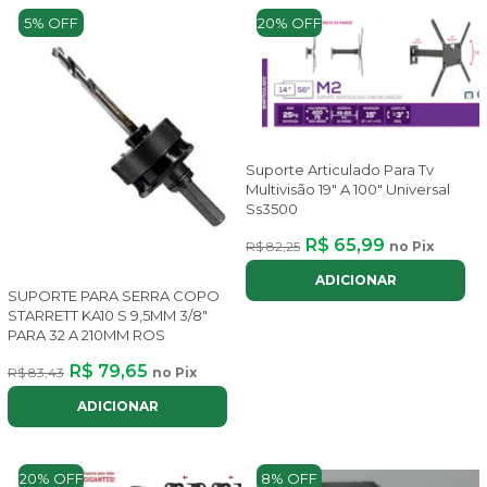
5% OFF
20% OFF
Suporte Articulado Para Tv
Multivisão 19" A 100" Universal
Ss3500
R$ 65,99
R$ 82,25
no Pix
ADICIONAR
SUPORTE PARA SERRA COPO
STARRETT KA10 S 9,5MM 3/8"
PARA 32 A 210MM ROS
R$ 79,65
R$ 83,43
no Pix
ADICIONAR
20% OFF
8% OFF