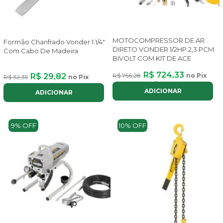
MOTOCOMPRESSOR DE AR
Formão Chanfrado Vonder 1.1/4"
DIRETO VONDER 1/2HP 2,3 PCM
Com Cabo De Madeira
BIVOLT COM KIT DE ACE
R$ 724,33
R$ 29,82
R$ 756,28
no Pix
R$ 32,35
no Pix
ou até
8x
de
R$ 108,82
com juros
ADICIONAR
ADICIONAR
9% OFF
10% OFF