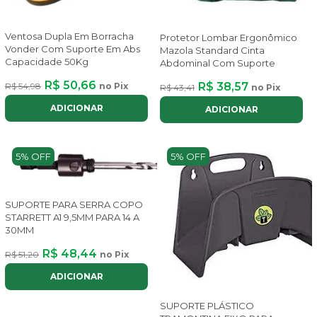
Ventosa Dupla Em Borracha
Protetor Lombar Ergonômico
Vonder Com Suporte Em Abs
Mazola Standard Cinta
Capacidade 50Kg
Abdominal Com Suporte
R$ 50,66
R$ 38,57
R$ 54,98
no Pix
R$ 43,41
no Pix
ADICIONAR
ADICIONAR
5% OFF
5% OFF
SUPORTE PARA SERRA COPO
STARRETT A1 9,5MM PARA 14 A
30MM
R$ 48,44
R$ 51,20
no Pix
ADICIONAR
SUPORTE PLÁSTICO