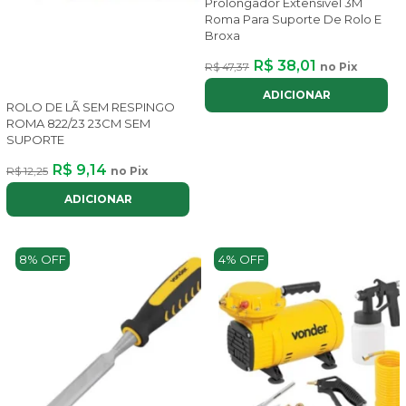
Prolongador Extensível 3M
Roma Para Suporte De Rolo E
Broxa
R$ 38,01
R$ 47,37
no Pix
ADICIONAR
ROLO DE LÃ SEM RESPINGO
ROMA 822/23 23CM SEM
SUPORTE
R$ 9,14
R$ 12,25
no Pix
ADICIONAR
8% OFF
4% OFF