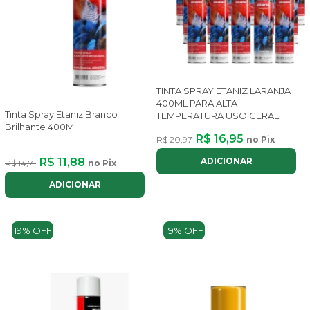
TINTA SPRAY ETANIZ LARANJA
400ML PARA ALTA
Tinta Spray Etaniz Branco
TEMPERATURA USO GERAL
Brilhante 400Ml
R$ 16,95
R$ 20,97
no Pix
ADICIONAR
R$ 11,88
R$ 14,71
no Pix
ADICIONAR
19% OFF
19% OFF