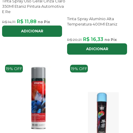
Tinta Spray Uso Geral Cinza Claro
350Ml Etaniz Pintura Automotiva
E Re
Tinta Spray Alumínio Alta
R$ 11,88
R$ 14,71
no Pix
Temperatura 400Ml Etaniz
ADICIONAR
R$ 16,33
R$ 20,21
no Pix
ADICIONAR
19% OFF
19% OFF