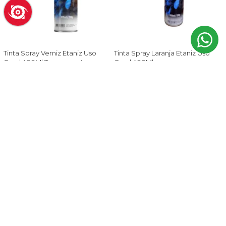
Tinta Spray Verniz Etaniz Uso
Tinta Spray Laranja Etaniz Uso
Geral 400Ml Transparente
Geral 400Ml
R$ 11,88
R$ 11,88
R$ 14,69
no Pix
R$ 14,71
no Pix
ADICIONAR
ADICIONAR
19% OFF
19% OFF