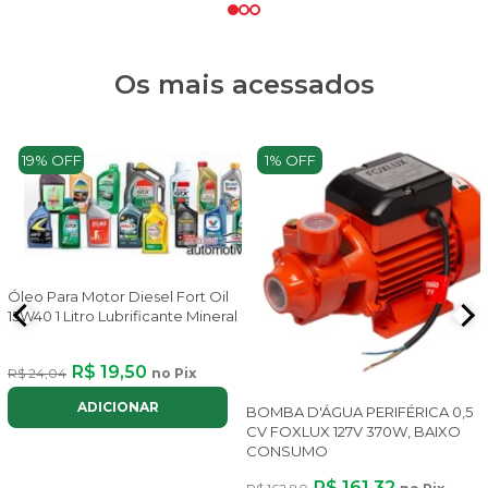
Os mais acessados
19% OFF
1% OFF
Óleo Para Motor Diesel Fort Oil
15W40 1 Litro Lubrificante Mineral
R$ 19,50
R$ 24,04
no Pix
ADICIONAR
BOMBA D'ÁGUA PERIFÉRICA 0,5
CV FOXLUX 127V 370W, BAIXO
CONSUMO
R$ 161,32