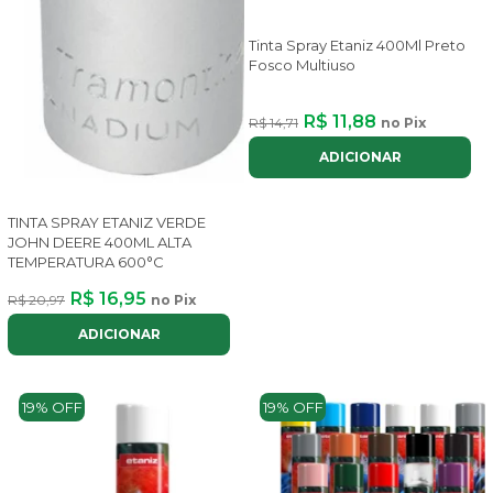
Tinta Spray Etaniz 400Ml Preto
Fosco Multiuso
R$ 11,88
R$ 14,71
no Pix
ADICIONAR
TINTA SPRAY ETANIZ VERDE
JOHN DEERE 400ML ALTA
TEMPERATURA 600°C
R$ 16,95
R$ 20,97
no Pix
ADICIONAR
19% OFF
19% OFF