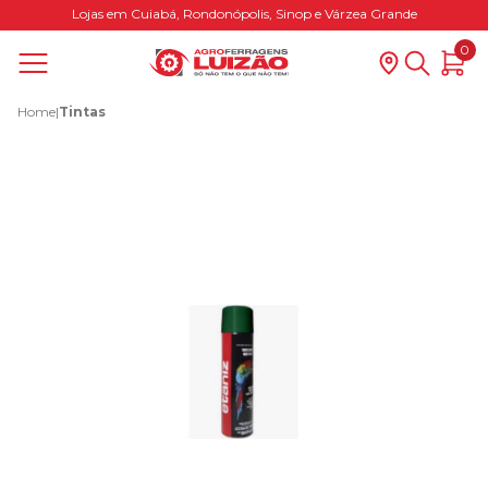
Lojas em Cuiabá, Rondonópolis, Sinop e Várzea Grande
0
Home
|
Tintas