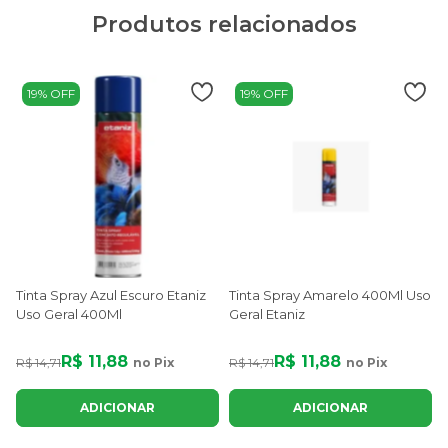
Produtos relacionados
19% OFF
19% OFF
Tinta Spray Azul Escuro Etaniz
Tinta Spray Amarelo 400Ml Uso
Uso Geral 400Ml
Geral Etaniz
R$ 11,88
R$ 11,88
R$ 14,71
no Pix
R$ 14,71
no Pix
R
ADICIONAR
ADICIONAR