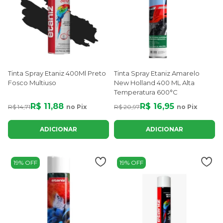
Tinta Spray Etaniz 400Ml Preto
Tinta Spray Etaniz Amarelo
Fosco Multiuso
New Holland 400 ML Alta
Temperatura 600°C
R$ 11,88
R$ 16,95
R$ 14,71
no Pix
R$ 20,97
no Pix
ADICIONAR
ADICIONAR
19% OFF
19% OFF