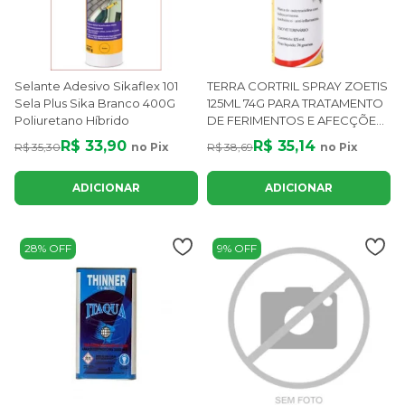
Selante Adesivo Sikaflex 101
TERRA CORTRIL SPRAY ZOETIS
Sela Plus Sika Branco 400G
125ML 74G PARA TRATAMENTO
Poliuretano Híbrido
DE FERIMENTOS E AFECÇÕES
EM BOVINOS E OVINOS
R$ 33,90
R$ 35,14
R$ 35,30
no Pix
R$ 38,69
no Pix
ADICIONAR
ADICIONAR
28% OFF
9% OFF