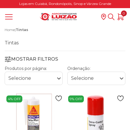
Lojas em Cuiabá, Rondonópolis, Sinop e Várzea Grande
0
Home
|
Tintas
Tintas
MOSTRAR FILTROS
Produtos por página:
Ordenação:
4% OFF
9% OFF