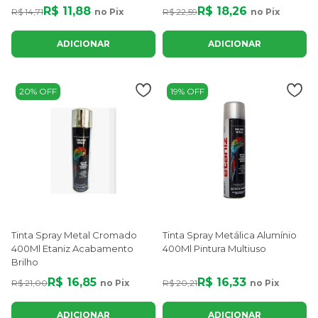
R$ 11,88
R$ 18,26
R$ 14,71
no Pix
R$ 22,59
no Pix
ADICIONAR
ADICIONAR
20% OFF
19% OFF
Tinta Spray Metal Cromado
Tinta Spray Metálica Alumínio
400Ml Etaniz Acabamento
400Ml Pintura Multiuso
Brilho
R$ 16,85
R$ 16,33
R$ 21,00
no Pix
R$ 20,21
no Pix
ADICIONAR
ADICIONAR