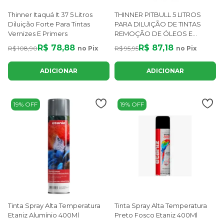
Thinner Itaquá It 37 5 Litros
THINNER PITBULL 5 LITROS
Diluição Forte Para Tintas
PARA DILUIÇÃO DE TINTAS
Vernizes E Primers
REMOÇÃO DE ÓLEOS E
GRAXAS0
R$ 78,88
R$ 87,18
R$ 108,90
no Pix
R$ 95,95
no Pix
ADICIONAR
ADICIONAR
19% OFF
19% OFF
Tinta Spray Alta Temperatura
Tinta Spray Alta Temperatura
Etaniz Alumínio 400Ml
Preto Fosco Etaniz 400Ml