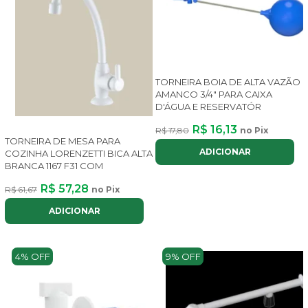
TORNEIRA BOIA DE ALTA VAZÃO
AMANCO 3/4" PARA CAIXA
D'ÁGUA E RESERVATÓR
R$ 16,13
R$ 17,80
no Pix
TORNEIRA DE MESA PARA
ADICIONAR
COZINHA LORENZETTI BICA ALTA
BRANCA 1167 F31 COM
R$ 57,28
R$ 61,67
no Pix
ADICIONAR
4% OFF
9% OFF