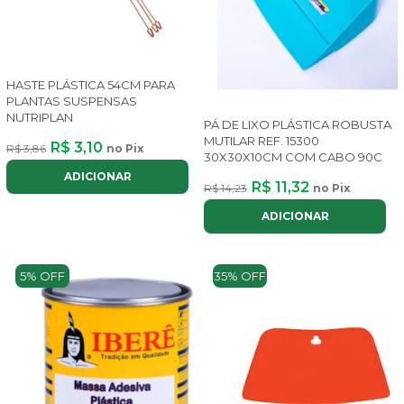
HASTE PLÁSTICA 54CM PARA
PLANTAS SUSPENSAS
NUTRIPLAN
PÁ DE LIXO PLÁSTICA ROBUSTA
MUTILAR REF. 15300
R$ 3,10
R$ 3,86
no Pix
30X30X10CM COM CABO 90C
ADICIONAR
R$ 11,32
R$ 14,23
no Pix
ADICIONAR
5% OFF
35% OFF