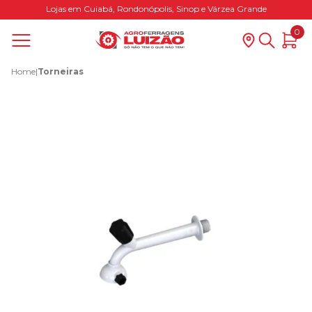
Lojas em Cuiabá, Rondonópolis, Sinop e Várzea Grande
0
Home
|
Torneiras