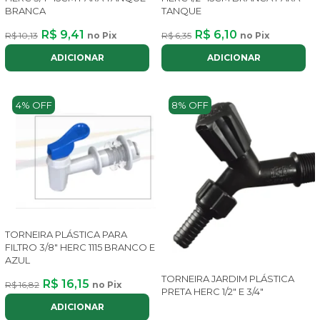
BRANCA
TANQUE
R$ 9,41
R$ 6,10
R$ 10,13
no Pix
R$ 6,35
no Pix
ADICIONAR
ADICIONAR
4% OFF
8% OFF
TORNEIRA PLÁSTICA PARA
FILTRO 3/8" HERC 1115 BRANCO E
AZUL
TORNEIRA JARDIM PLÁSTICA
R$ 16,15
R$ 16,82
no Pix
PRETA HERC 1/2" E 3/4"
ADICIONAR