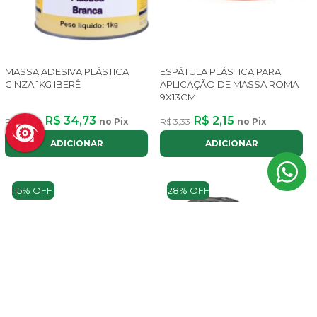
MASSA ADESIVA PLÁSTICA
ESPÁTULA PLÁSTICA PARA
CINZA 1KG IBERÊ
APLICAÇÃO DE MASSA ROMA
9X13CM
R$ 34,73
R$ 2,15
R$ 36,60
no Pix
R$ 3,33
no Pix
ADICIONAR
ADICIONAR
15% OFF
28% OFF