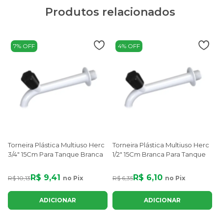
Produtos relacionados
7% OFF
4% OFF
Torneira Plástica Multiuso Herc
Torneira Plástica Multiuso Herc
3/4" 15Cm Para Tanque Branca
1/2" 15Cm Branca Para Tanque
H
R$ 9,41
R$ 6,10
R$ 10,13
no Pix
R$ 6,35
no Pix
R
ADICIONAR
ADICIONAR