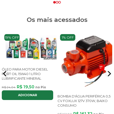
Os mais acessados
19% OFF
1% OFF
ÓLEO PARA MOTOR DIESEL
FORT OIL 15W40 1 LITRO
LUBRIFICANTE MINERAL
R$ 19,50
R$ 24,04
no Pix
ADICIONAR
BOMBA D'ÁGUA PERIFÉRICA 0,5
CV FOXLUX 127V 370W, BAIXO
CONSUMO
R$ 161,32