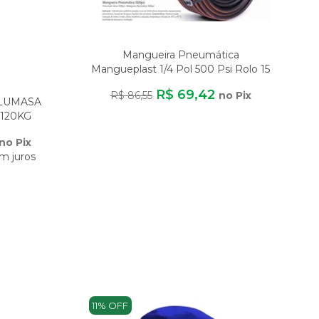
Mangueira Pneumática
Mangueplast 1/4 Pol 500 Psi Rolo 15
Metros Para A
R$ 69,42
R$ 86,55
no Pix
ALUMASA
120KG
DE
no Pix
m juros
11% OFF