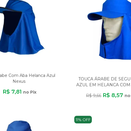
rabe Com Aba Helanca Azul
TOUCA ÁRABE DE SEG
Nexus
AZUL EM HELANCA COM
31442/46206
R$ 7,81
no Pix
R$ 8,57
R$ 9,66
no
11% OFF