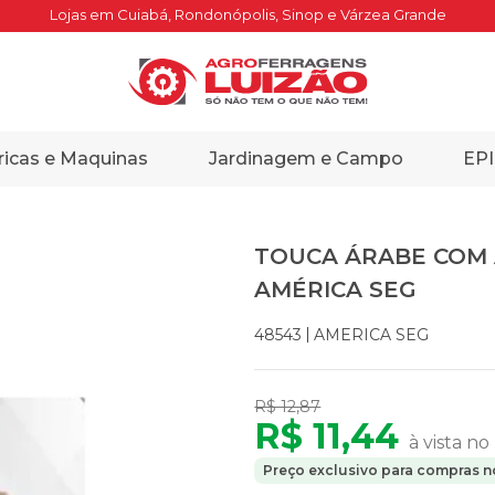
Lojas em Cuiabá, Rondonópolis, Sinop e Várzea Grande
ricas e Maquinas
Jardinagem e Campo
EPI
TOUCA ÁRABE COM 
AMÉRICA SEG
AMERICA SEG
48543
R$ 12,87
R$ 11,44
à vista no
Preço exclusivo para compras no