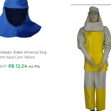
oldador Árabe America Seg
rim Azul Com Velcro
R$ 12,24
3,77
no Pix