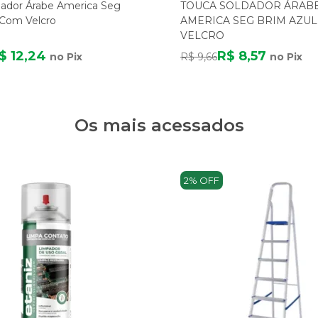
dador Árabe America Seg
TOUCA SOLDADOR ÁRAB
 Com Velcro
AMERICA SEG BRIM AZU
VELCRO
$ 12,24
R$ 8,57
no Pix
R$ 9,66
no Pix
Os mais acessados
2% OFF