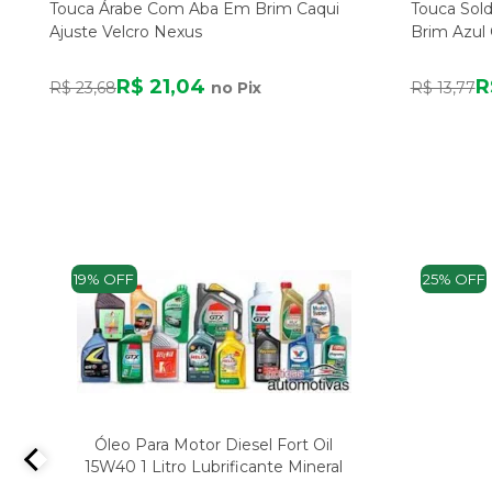
Touca Árabe Com Aba Em Brim Caqui
Touca Sol
Ajuste Velcro Nexus
Brim Azul
R$ 21,04
R
R$ 23,68
no Pix
R$ 13,77
19% OFF
25% OFF
Óleo Para Motor Diesel Fort Oil
15W40 1 Litro Lubrificante Mineral
d