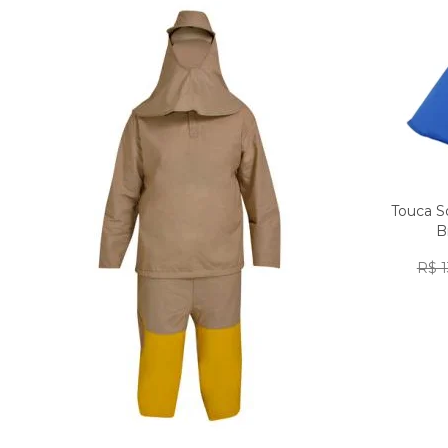
Touca S
B
R$ 1