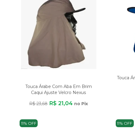
Touca Á
Touca Árabe Com Aba Em Brim
Caqui Ajuste Velcro Nexus
R$ 21,04
R$ 23,68
no Pix
11% OFF
11% OFF