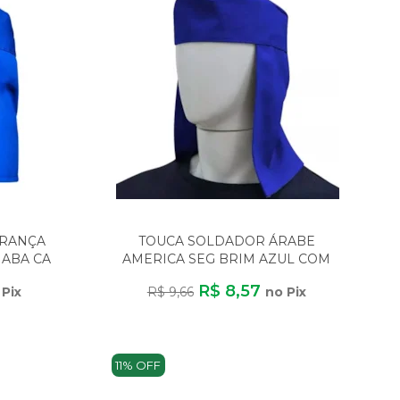
URANÇA
TOUCA SOLDADOR ÁRABE
 ABA CA
AMERICA SEG BRIM AZUL COM
VELCRO
R$ 8,57
 Pix
R$ 9,66
no Pix
11% OFF