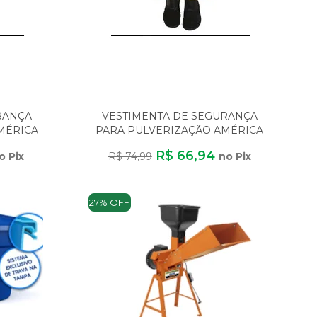
RANÇA
VESTIMENTA DE SEGURANÇA
MÉRICA
PARA PULVERIZAÇÃO AMÉRICA
M AV
SEG GG COM AVENTAL P
R$ 66,94
o Pix
R$ 74,99
no Pix
27% OFF