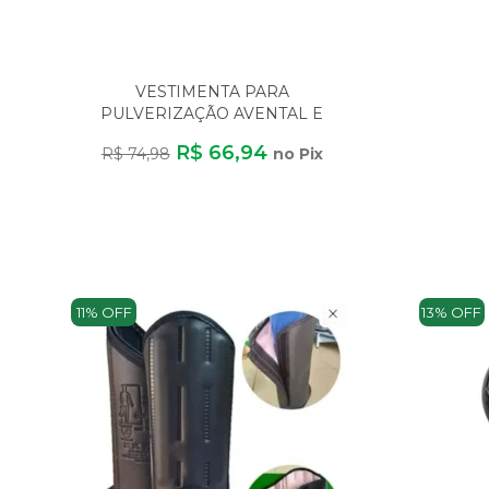
VESTIMENTA PARA
PULVERIZAÇÃO AVENTAL E
TOUCA TAMANHO M CA 31.932
R$ 66,94
R$ 74,98
no Pix
AMERI
11% OFF
13% OFF