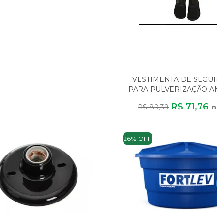
VESTIMENTA DE SEGU
PARA PULVERIZAÇÃO A
SEG TAMANHO G CO
R$ 71,76
R$ 80,39
n
26% OFF