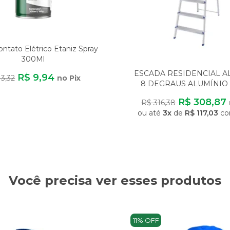
ntato Elétrico Etaniz Spray
300Ml
ESCADA RESIDENCIAL 
R$ 9,94
13,32
no Pix
8 DEGRAUS ALUMÍNIO 
LEVE SEGURA ANTI
R$ 308,87
R$ 316,38
ou até
3x
de
R$ 117,03
co
Você precisa ver esses produtos
11% OFF