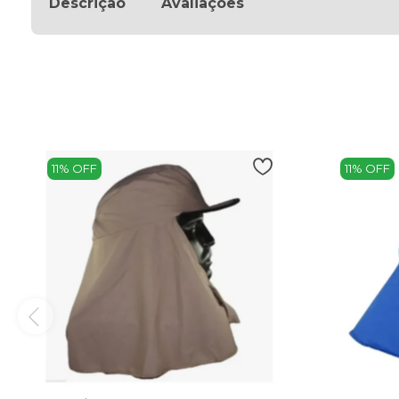
Descrição
Avaliações
11% OFF
11% OFF