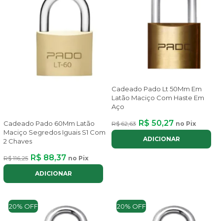
Cadeado Pado Lt 50Mm Em
Latão Maciço Com Haste Em
Aço
R$ 50,27
Cadeado Pado 60Mm Latão
R$ 62,63
no Pix
Maciço Segredos Iguais S1 Com
ADICIONAR
2 Chaves
R$ 88,37
R$ 116,25
no Pix
ADICIONAR
20% OFF
20% OFF