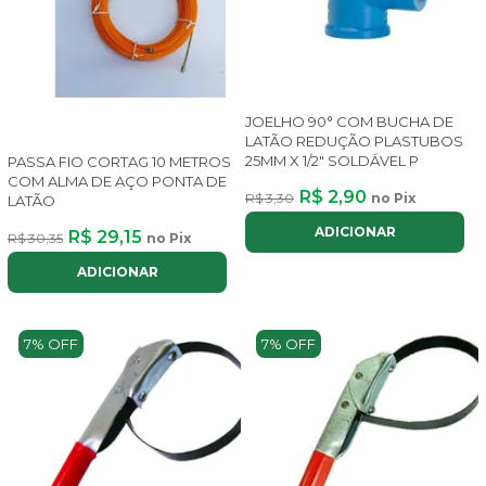
JOELHO 90° COM BUCHA DE
LATÃO REDUÇÃO PLASTUBOS
25MM X 1/2" SOLDÁVEL P
PASSA FIO CORTAG 10 METROS
COM ALMA DE AÇO PONTA DE
R$ 2,90
R$ 3,30
no Pix
LATÃO
ADICIONAR
R$ 29,15
R$ 30,35
no Pix
ADICIONAR
7% OFF
7% OFF