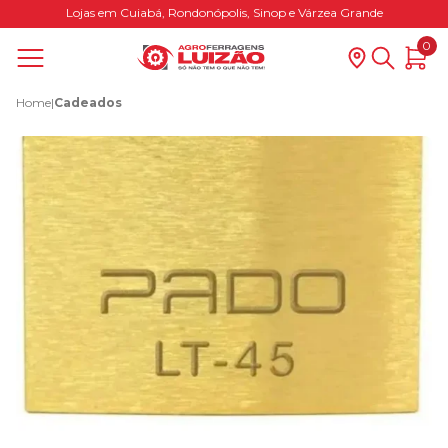
Lojas em Cuiabá, Rondonópolis, Sinop e Várzea Grande
0
Home
|
Cadeados