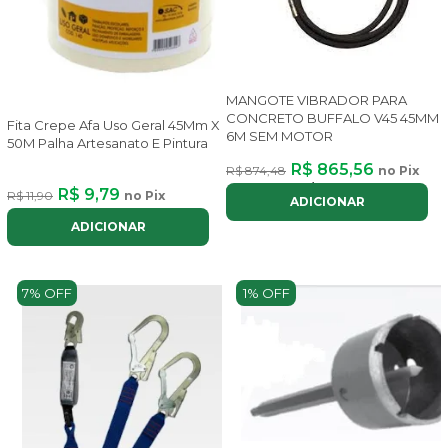
MANGOTE VIBRADOR PARA
CONCRETO BUFFALO V45 45MM
Fita Crepe Afa Uso Geral 45Mm X
6M SEM MOTOR
50M Palha Artesanato E Pintura
R$ 865,56
R$ 874,48
no Pix
ou até
8x
de
R$ 130,04
com juros
R$ 9,79
R$ 11,90
no Pix
ADICIONAR
ADICIONAR
7% OFF
1% OFF