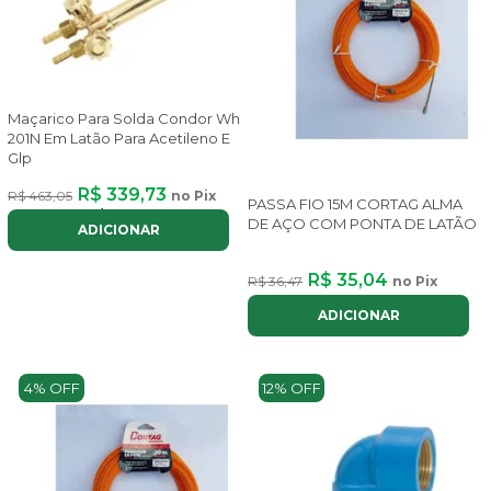
Maçarico Para Solda Condor Wh
201N Em Latão Para Acetileno E
Glp
R$ 339,73
R$ 463,05
no Pix
PASSA FIO 15M CORTAG ALMA
ou até
3x
de
R$ 128,72
com juros
DE AÇO COM PONTA DE LATÃO
ADICIONAR
R$ 35,04
R$ 36,47
no Pix
ADICIONAR
4% OFF
12% OFF