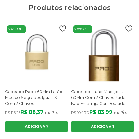
Produtos relacionados
24% OFF
20% OFF
Cadeado Pado 60Mm Latão
Cadeado Latão Maciço Lt
Maciço Segredos Iguais S1
60Mm Com 2 Chaves Pado
Com 2 Chaves
Não Enferruja Cor Dourado
R$ 88,37
R$ 83,99
R$ 116,25
no Pix
R$ 104,70
no Pix
ADICIONAR
ADICIONAR