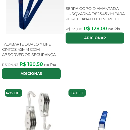
SERRA COPO DIAMANTADA
HUSQVARNA D825 45MM PARA
PORCELANATO CONCRETO E
R$ 128,00
R$ 129,00
no Pix
ADICIONAR
TALABARTE DUPLO Y LIFE
CINTOS 45MM COM
ABSORVEDOR SEGURANÇA
R$ 180,58
R$ 194,42
no Pix
ou até
2x
de
R$ 101,63
com juros
ADICIONAR
14% OFF
1% OFF