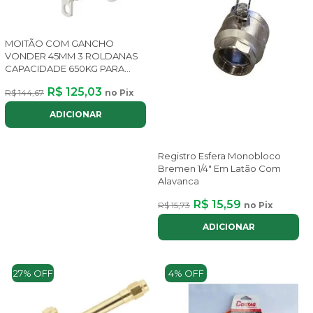
MOITÃO COM GANCHO
VONDER 45MM 3 ROLDANAS
CAPACIDADE 650KG PARA
CORDA 3
R$ 125,03
R$ 144,67
no Pix
ADICIONAR
Registro Esfera Monobloco
Bremen 1/4" Em Latão Com
Alavanca
R$ 15,59
R$ 15,73
no Pix
ADICIONAR
27% OFF
4% OFF