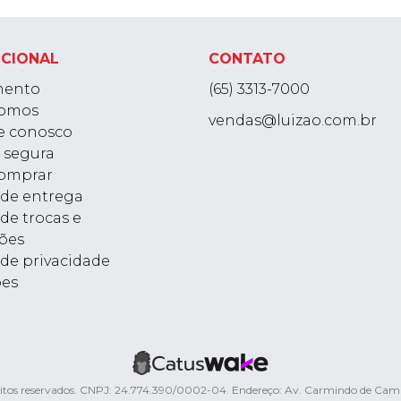
UCIONAL
CONTATO
mento
(65) 3313-7000
omos
vendas@luizao.com.br
e conosco
 segura
omprar
a de entrega
 de trocas e
ões
 de privacidade
ões
ireitos reservados. CNPJ: 24.774.390/0002-04. Endereço: Av. Carmindo de Ca