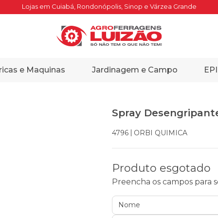
Lojas em Cuiabá, Rondonópolis, Sinop e Várzea Grande
ricas e Maquinas
Jardinagem e Campo
EPI
Spray Desengripant
ORBI QUIMICA
4796
Produto esgotado
Preencha os campos para se