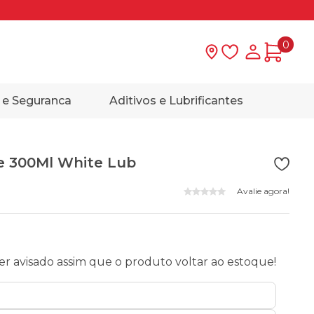
0
Lista de desejo
Minha con
 e Seguranca
Aditivos e Lubrificantes
e 300Ml White Lub
Avalie agora!
r avisado assim que o produto voltar ao estoque!