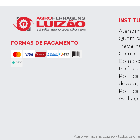
INSTIT
Atendi
Quem s
FORMAS DE PAGAMENTO
Trabalh
Compra
Como c
Polític
Política
devoluç
Política
Avaliaç
Agro Ferragens Luizão - todos os d