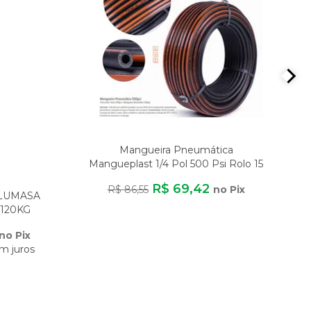
Mangueira Pneumática
Mangueplast 1/4 Pol 500 Psi Rolo 15
Metros Para A
R$ 69,42
R$ 86,55
no Pix
ALUMASA
120KG
DE
no Pix
m juros