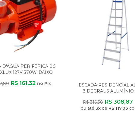
D'ÁGUA PERIFÉRICA 0,5
XLUX 127V 370W, BAIXO
CONSUMO
R$ 161,32
2,80
no Pix
ESCADA RESIDENCIAL 
8 DEGRAUS ALUMÍNIO 
LEVE SEGURA ANTI
R$ 308,87
R$ 316,38
ou até
3x
de
R$ 117,03
co