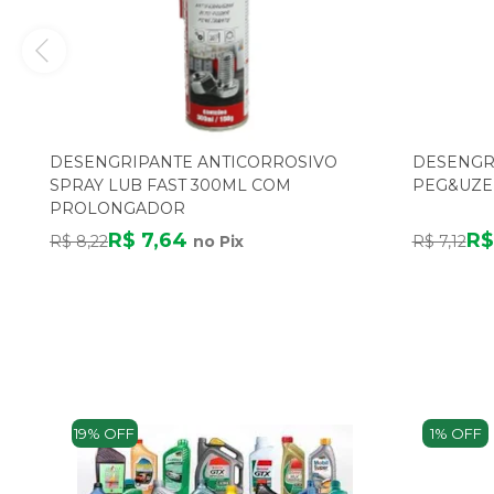
DESENGRIPANTE ANTICORROSIVO
DESENGR
SPRAY LUB FAST 300ML COM
PEG&UZE 
PROLONGADOR
R$ 7,64
R$
R$ 8,22
no Pix
R$ 7,12
19% OFF
1% OFF