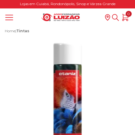
Lojas em Cuiabá, Rondonópolis, Sinop e Várzea Grande
0
Home
|
Tintas