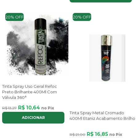
20% OFF
20% OFF
Tinta Spray Uso Geral Refoc
Preto Brilhante 400Ml Com
Válvula 360°
R$ 10,64
R$ 13,27
no Pix
Tinta Spray Metal Cromado
ADICIONAR
400Ml Etaniz Acabamento Brilho
R$ 16,85
R$ 21,00
no Pix