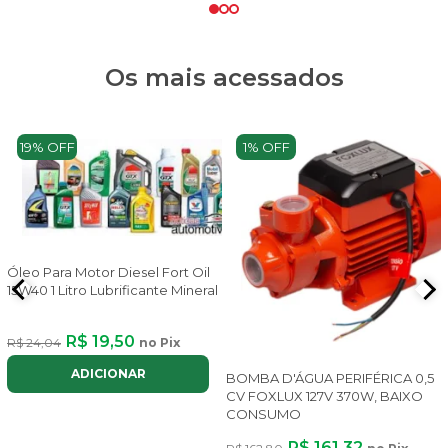
Os mais acessados
19% OFF
1% OFF
Óleo Para Motor Diesel Fort Oil
15W40 1 Litro Lubrificante Mineral
e
R$ 19,50
R$ 24,04
no Pix
3
ADICIONAR
BOMBA D'ÁGUA PERIFÉRICA 0,5
CV FOXLUX 127V 370W, BAIXO
CONSUMO
R$ 161,32