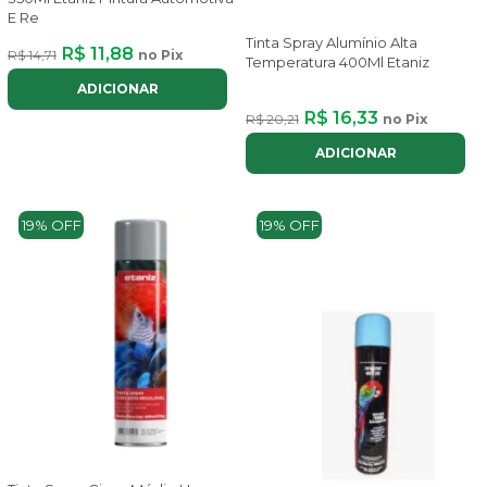
E Re
Tinta Spray Alumínio Alta
R$ 11,88
R$ 14,71
no Pix
Temperatura 400Ml Etaniz
ADICIONAR
R$ 16,33
R$ 20,21
no Pix
ADICIONAR
19% OFF
19% OFF