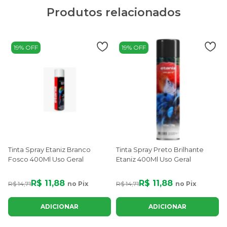
Produtos relacionados
19% OFF
19% OFF
Tinta Spray Etaniz Branco
Tinta Spray Preto Brilhante
Fosco 400Ml Uso Geral
Etaniz 400Ml Uso Geral
R$ 11,88
R$ 11,88
R$ 14,71
no Pix
R$ 14,71
no Pix
R
ADICIONAR
ADICIONAR